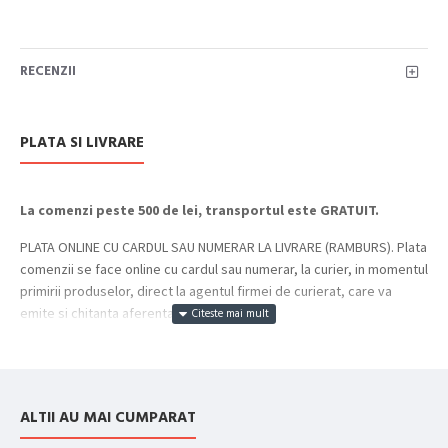
RECENZII
PLATA SI LIVRARE
La comenzi peste 500 de lei, transportul este GRATUIT.
PLATA ONLINE CU CARDUL SAU NUMERAR LA LIVRARE (RAMBURS). Plata
comenzii se face online cu cardul sau numerar, la curier, in momentul
primirii produselor, direct la agentul firmei de curierat, care va
emite si chitanta aferenta incasarii.
Cum se face livrarea produselor:
Livrarea comenzii la adresa indicata de dvs. si este asigurata de
compania de curierat, care va livreaza comanda în decursul a 24-48
ALTII AU MAI CUMPARAT
ore din momentul confirmarii comenzii, daca aceasta a fost plasata