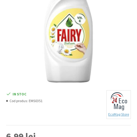
IN STOC
Cod produs:
EMS0351
EcoMag Store
6,99 lei