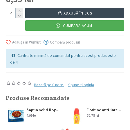
ADAUGĂ ÎN COŞ
CUMPARA ACUM
Adaugă in Wishlist
Compară produsul
Cantitate minimă de comandat pentru acest produs este
de 4
Bazată pe 0 note.
-
Spune-ţi opinia
Produse Recomandate
00 ml
Sapun solid Royal Lather Aqua Blue 125g
Lotiune anti-intepaturi insecte Autan cu pulverizator 100 ml
4,99 lei
31,75 lei