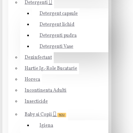
Detergenti
Detergent capsule
Detergent lichid
Detergenti pudra
Detergenti Vase
Dezinfectant
Hartie Ig.-Role Bucatarie
Horeca
Incontinenta Adulti
Insecticide
Baby si Copii
NOU
Igiena