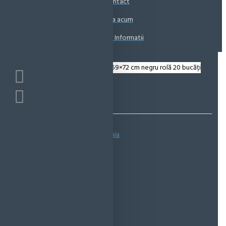
Contact
Coșul este gol!
Suna acum
Solicita Informatii
Bazată pe 0 note.
-
Spune-ţi opinia
IN STOC
Cod produs:
EMS0262
EcoMag Store