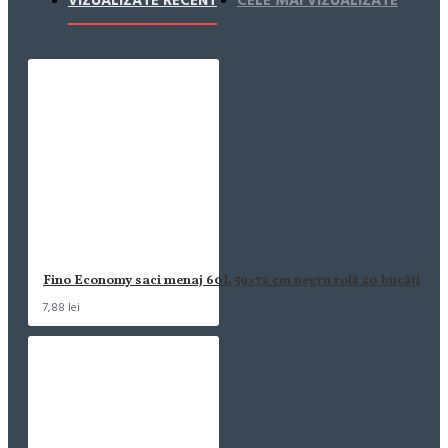
VIZUALIZATE RECENT
CELE MAI VIZUALIZATE
Fino Economy saci menaj 60L 59×72 cm negru rolă 20 bucăți
7,88 lei