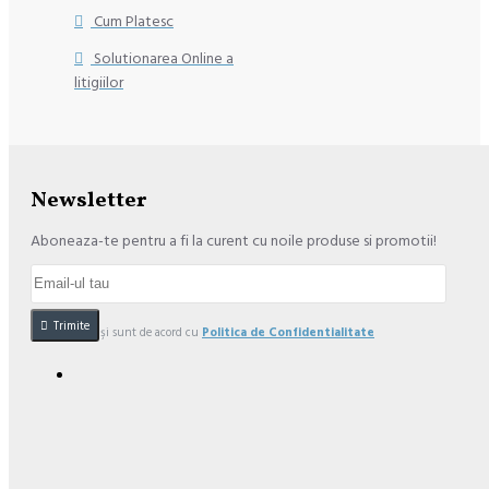
Cum Platesc
Solutionarea Online a
litigiilor
Newsletter
Aboneaza-te pentru a fi la curent cu noile produse si promotii!
Trimite
Am citit şi sunt de acord cu
Politica de Confidentialitate