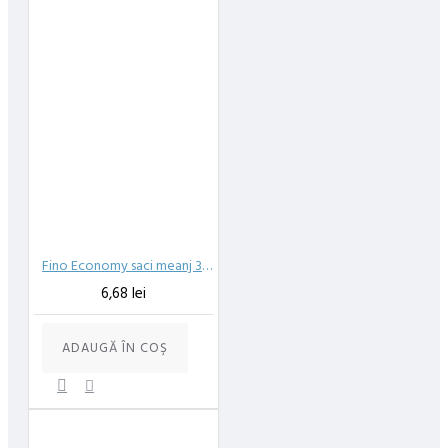
Fino Economy saci meanj 35L 49X60CM 30buc negru
6,68 lei
ADAUGĂ ÎN COŞ