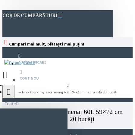
COȘ DE CUMPĂRĂTURI
Cumperi mai mult, plătești mai puțin!
AUTENTIFICARE
CONT NOU
Fino Economy saci menaj 60L 59×72 cm negru rolă 20 bucăți
Toate
Fino Economy saci menaj 60L 59×72 cm
negru rolă 20 bucăți