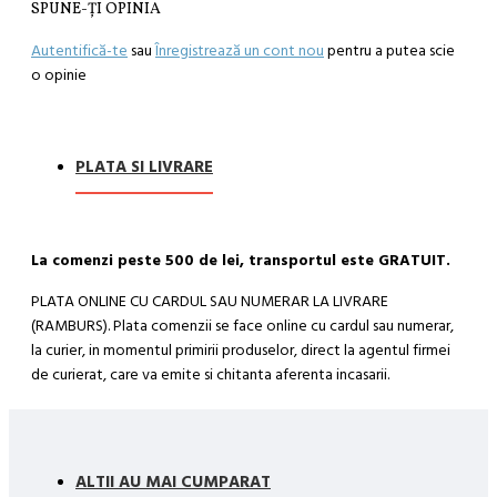
SPUNE-ŢI OPINIA
Autentifică-te
sau
Înregistrează un cont nou
pentru a putea scie
o opinie
PLATA SI LIVRARE
La comenzi peste 500 de lei, transportul este GRATUIT.
PLATA ONLINE CU CARDUL SAU NUMERAR LA LIVRARE
(RAMBURS). Plata comenzii se face online cu cardul sau numerar,
la curier, in momentul primirii produselor, direct la agentul firmei
de curierat, care va emite si chitanta aferenta incasarii.
Cum se face livrarea produselor:
Livrarea comenzii la adresa indicata de dvs. si este asigurata de
compania de curierat, care va livreaza comanda în decursul a 24-
ALTII AU MAI CUMPARAT