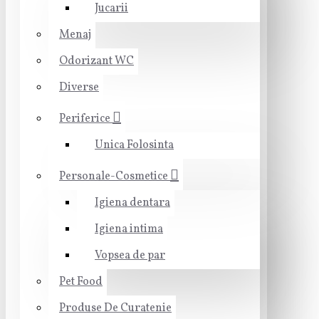
Jucarii
Menaj
Odorizant WC
Diverse
Periferice
Unica Folosinta
Personale-Cosmetice
Igiena dentara
Igiena intima
Vopsea de par
Pet Food
Produse De Curatenie