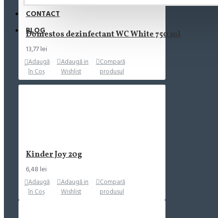
CONTACT
BLOG
Domestos dezinfectant WC White 750 ml
13,77 lei
Adaugă
Adaugă in
Compară
în Coş
Wishlist
produsul
Kinder Joy 20g
6,48 lei
Adaugă
Adaugă in
Compară
în Coş
Wishlist
produsul