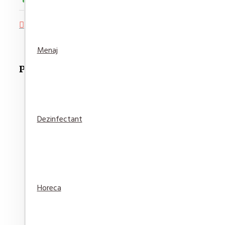
Adaugă in Wishlist
Compară produsul
Menaj
Produse Recomandate
Dezinfectant
Detergent pardoseala Asevi Roz 1L
15,94 lei
Adaugă
Adaugă in
Compară
Horeca
în Coş
Wishlist
produsul