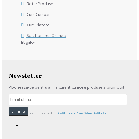
Retur Produse
Cum Cumpar
Cum Platesc
Solutionarea Online a
litigiilor
Newsletter
Aboneaza-te pentru a fi la curent cu noile produse si promotii!
Trimite
Am citit şi sunt de acord cu
Politica de Confidentialitate