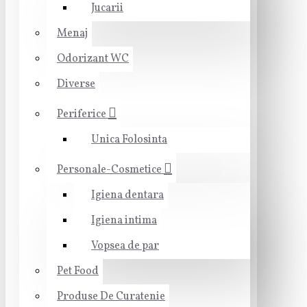
Jucarii
Menaj
Odorizant WC
Diverse
Periferice
Unica Folosinta
Personale-Cosmetice
Igiena dentara
Igiena intima
Vopsea de par
Pet Food
Produse De Curatenie