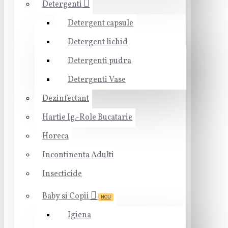
Detergenti
Detergent capsule
Detergent lichid
Detergenti pudra
Detergenti Vase
Dezinfectant
Hartie Ig.-Role Bucatarie
Horeca
Incontinenta Adulti
Insecticide
Baby si Copii
NOU
Igiena