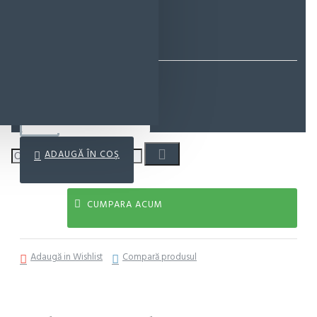
EcoMag Store
28,62 lei
ADAUGĂ ÎN COŞ
CUMPARA ACUM
Adaugă in Wishlist
Compară produsul