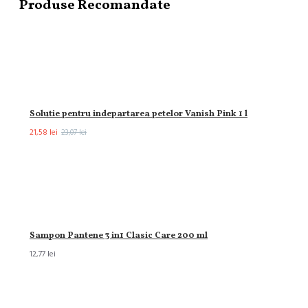
Produse Recomandate
Solutie pentru indepartarea petelor Vanish Pink 1 l
21,58 lei
23,07 lei
Sampon Pantene 3 in1 Clasic Care 200 ml
12,77 lei