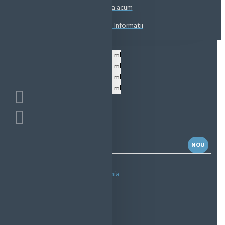
Coșul este gol!
Suna acum
Solicita Informatii
NOU
Bazată pe 0 note.
-
Spune-ţi opinia
IN STOC
Cod produs:
EMS1108