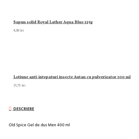
Sapun solid Royal Lather Aqua Blue 125g
4,99 lei
Lotiune anti-intepaturi insecte Autan cu pulverizator 100 ml
31,75 lei
DESCRIERE
Old Spice Gel de dus Men 400 ml