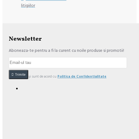
litigiilor
Newsletter
Aboneaza-te pentru a fi la curent cu noile produse si promotii!
Trimite
Am citit şi sunt de acord cu
Politica de Confidentialitate