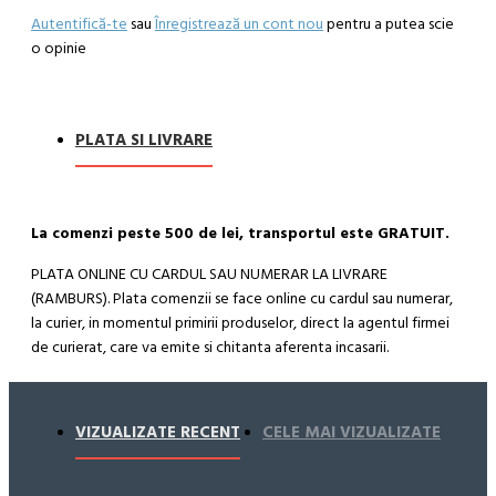
Autentifică-te
sau
Înregistrează un cont nou
pentru a putea scie
o opinie
PLATA SI LIVRARE
La comenzi peste 500 de lei, transportul este GRATUIT.
PLATA ONLINE CU CARDUL SAU NUMERAR LA LIVRARE
(RAMBURS). Plata comenzii se face online cu cardul sau numerar,
la curier, in momentul primirii produselor, direct la agentul firmei
de curierat, care va emite si chitanta aferenta incasarii.
Cum se face livrarea produselor:
Livrarea comenzii la adresa indicata de dvs. si este asigurata de
VIZUALIZATE RECENT
CELE MAI VIZUALIZATE
compania de curierat, care va livreaza comanda în decursul a 24-
48 ore din momentul confirmarii comenzii, daca aceasta a fost