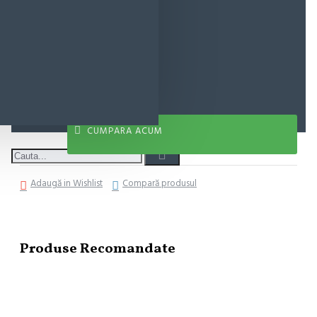
16,08 lei
ADAUGĂ ÎN COŞ
CUMPARA ACUM
Adaugă in Wishlist
Compară produsul
Produse Recomandate