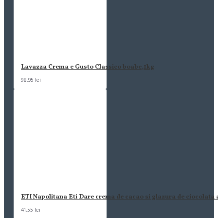
Lavazza Crema e Gusto Classico boabe,1kg
98,95 lei
ETI Napolitana Eti Dare crema de cacao si glazura de ciocolata
41,55 lei