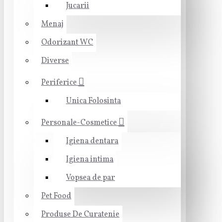
Jucarii
Menaj
Odorizant WC
Diverse
Periferice
Unica Folosinta
Personale-Cosmetice
Igiena dentara
Igiena intima
Vopsea de par
Pet Food
Produse De Curatenie