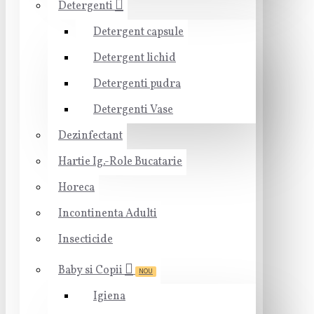
Detergenti
Detergent capsule
Detergent lichid
Detergenti pudra
Detergenti Vase
Dezinfectant
Hartie Ig.-Role Bucatarie
Horeca
Incontinenta Adulti
Insecticide
Baby si Copii
NOU
Igiena