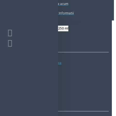
Coșul este gol!
Suna acum
Solicita Informatii
Bazată pe 0 note.
-
Spune-ţi opinia
IN STOC
Cod produs:
EMS0140
EcoMag Store