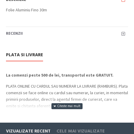
Folie Aluminiu Fino 30m
RECENZII
PLATA SI LIVRARE
La comenzi peste 500 de lei, transportul este GRATUIT.
PLATA ONLINE CU CARDUL SAU NUMERAR LA LIVRARE (RAMBURS). Plata
comenzii se face online cu cardul sau numerar, la curier, in momentul
primirii produselor, direct la agentul firmei de curierat, care va
emite si chitanta aferenta incasarii.
Cum se face livrarea produselor:
Livrarea comenzii la adresa indicata de dvs. si este asigurata de
VIZUALIZATE RECENT
CELE MAI VIZUALIZATE