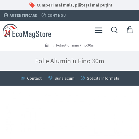
Cumperi mai mult, plătești mai puțin!
AUTENTIFICARE
CONT NOU
Folie Aluminiu Fino 30m
Folie Aluminiu Fino 30m
Contact
Suna acum
Solicita Informatii