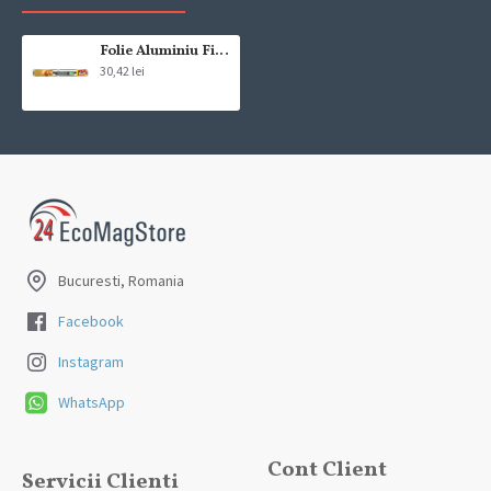
compania de curierat, care va livreaza comanda în decursul a 24-48
ore din momentul confirmarii comenzii, daca aceasta a fost plasata
pana in ora 12:00 de luni pana vineri. In cazul in care comanda a fost
Folie Aluminiu Fino 30m
30,42 lei
facuta dupa ora 12:00, sambata sau duminica ne angajam sa
trimitem comanda in prima zi lucratoare.
Exista totusi posibilitatea, destul de rar, sa nu reusim sa iti trimitem
produsul in termenul stabilit daca acesta nu este in stoc la furnizor.
Vei fi instiintat si ti se va oferi un produs ca alternativa sau un
termen aproximativ de livrare, in functie de urgenta ta
In cazul aparitiei unor intarzieri, vei fi instiintat prin email.
Bucuresti, Romania
Produsele sunt livrate la adresa specificata de tine ca adresa de
livrare in momentul plasarii comenzii.
Facebook
Instagram
WhatsApp
Cont Client
Servicii Clienti