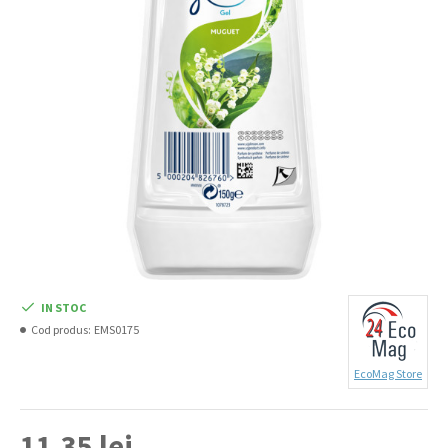
IN STOC
Cod produs:
EMS0175
EcoMag Store
11,35 lei