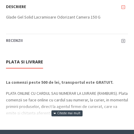
DESCRIERE
Glade Gel Solid Lacramioare Odorizant Camera 150 G
RECENZII
PLATA SI LIVRARE
La comenzi peste 500 de lei, transportul este GRATUIT.
PLATA ONLINE CU CARDUL SAU NUMERAR LA LIVRARE (RAMBURS). Plata
comenzii se face online cu cardul sau numerar, la curier, in momentul
primirii produselor, direct la agentul firmei de curierat, care va
emite si chitanta aferenta incasarii.
Cum se face livrarea produselor: