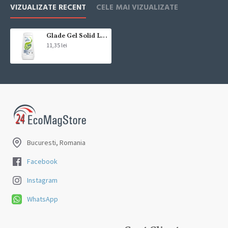
Livrarea comenzii la adresa indicata de dvs. si este asigurata de
VIZUALIZATE RECENT
CELE MAI VIZUALIZATE
compania de curierat, care va livreaza comanda în decursul a 24-48
ore din momentul confirmarii comenzii, daca aceasta a fost plasata
pana in ora 12:00 de luni pana vineri. In cazul in care comanda a fost
Glade Gel Solid Lacramioare Odorizant Camera 150 G
11,35 lei
facuta dupa ora 12:00, sambata sau duminica ne angajam sa
trimitem comanda in prima zi lucratoare.
Exista totusi posibilitatea, destul de rar, sa nu reusim sa iti trimitem
produsul in termenul stabilit daca acesta nu este in stoc la furnizor.
Vei fi instiintat si ti se va oferi un produs ca alternativa sau un
termen aproximativ de livrare, in functie de urgenta ta
In cazul aparitiei unor intarzieri, vei fi instiintat prin email.
Bucuresti, Romania
Produsele sunt livrate la adresa specificata de tine ca adresa de
livrare in momentul plasarii comenzii.
Facebook
Instagram
WhatsApp