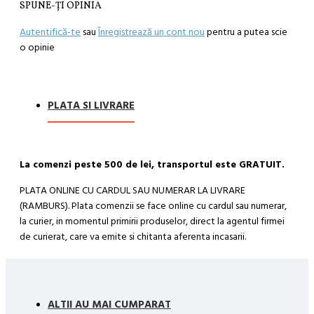
SPUNE-ŢI OPINIA
Autentifică-te
sau
Înregistrează un cont nou
pentru a putea scie
o opinie
PLATA SI LIVRARE
La comenzi peste 500 de lei, transportul este GRATUIT.
PLATA ONLINE CU CARDUL SAU NUMERAR LA LIVRARE
(RAMBURS). Plata comenzii se face online cu cardul sau numerar,
la curier, in momentul primirii produselor, direct la agentul firmei
de curierat, care va emite si chitanta aferenta incasarii.
Cum se face livrarea produselor:
Livrarea comenzii la adresa indicata de dvs. si este asigurata de
compania de curierat, care va livreaza comanda în decursul a 24-
ALTII AU MAI CUMPARAT