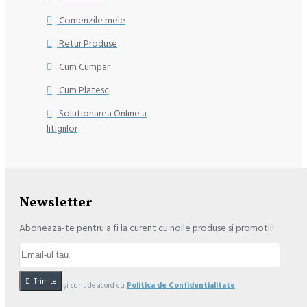
Comenzile mele
Retur Produse
Cum Cumpar
Cum Platesc
Solutionarea Online a
litigiilor
Newsletter
Aboneaza-te pentru a fi la curent cu noile produse si promotii!
Trimite
Am citit şi sunt de acord cu
Politica de Confidentialitate