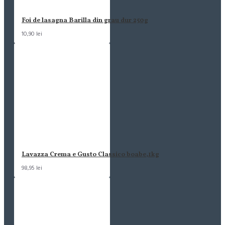
Foi de lasagna Barilla din grau dur 250g
10,90 lei
Lavazza Crema e Gusto Classico boabe,1kg
98,95 lei