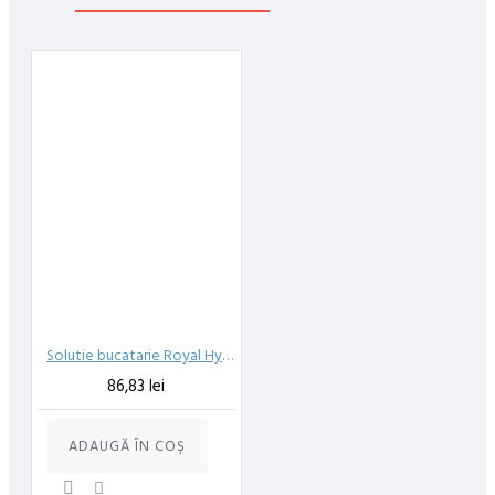
48 ore din momentul confirmarii comenzii, daca aceasta a fost
plasata pana in ora 12:00 de luni pana vineri. In cazul in care
comanda a fost facuta dupa ora 12:00, sambata sau duminica ne
angajam sa trimitem comanda in prima zi lucratoare.
Exista totusi posibilitatea, destul de rar, sa nu reusim sa iti
trimitem produsul in termenul stabilit daca acesta nu este in stoc
la furnizor. Vei fi instiintat si ti se va oferi un produs ca alternativa
sau un termen aproximativ de livrare, in functie de urgenta ta
In cazul aparitiei unor intarzieri, vei fi instiintat prin email.
Produsele sunt livrate la adresa specificata de tine ca adresa de
livrare in momentul plasarii comenzii.
Solutie bucatarie Royal Hygiene 5L
86,83 lei
ADAUGĂ ÎN COŞ