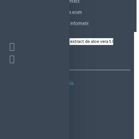
Contact
Coșul este gol!
Suna acum
Solicita Informatii
Bazată pe 0 note.
-
Spune-ţi opinia
IN STOC
Cod produs:
EMS0038
EcoMag Store