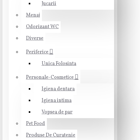
Jucarii
Menaj
Odorizant WC
Diverse
Periferice
Unica Folosinta
Personale-Cosmetice
Igiena dentara
Igiena intima
Vopsea de par
Pet Food
Produse De Curatenie