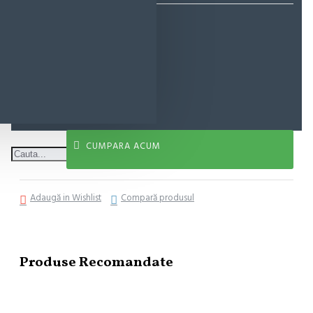
86,83 lei
ADAUGĂ ÎN COŞ
CUMPARA ACUM
Adaugă in Wishlist
Compară produsul
Produse Recomandate