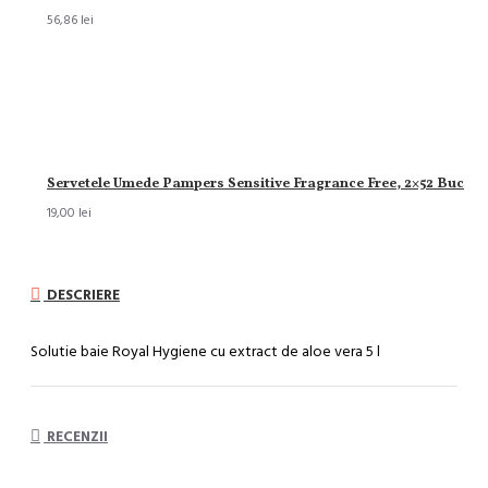
56,86 lei
Servetele Umede Pampers Sensitive Fragrance Free, 2×52 Buc
19,00 lei
DESCRIERE
Solutie baie Royal Hygiene cu extract de aloe vera 5 l
RECENZII