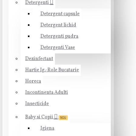
Detergenti
Detergent capsule
Detergent lichid
Detergenti pudra
Detergenti Vase
Dezinfectant
Hartie Ig.-Role Bucatarie
Horeca
Incontinenta Adulti
Insecticide
Baby si Copii
NOU
Igiena