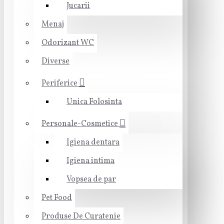
Jucarii
Menaj
Odorizant WC
Diverse
Periferice
Unica Folosinta
Personale-Cosmetice
Igiena dentara
Igiena intima
Vopsea de par
Pet Food
Produse De Curatenie