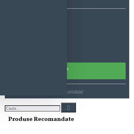
86,83 lei
ADAUGĂ ÎN COŞ
CUMPARA ACUM
Adaugă in Wishlist
Compară produsul
Produse Recomandate