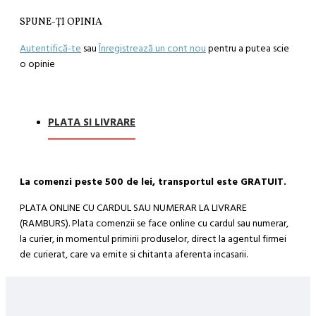
SPUNE-ŢI OPINIA
Autentifică-te
sau
Înregistrează un cont nou
pentru a putea scie
o opinie
PLATA SI LIVRARE
La comenzi peste 500 de lei, transportul este GRATUIT.
PLATA ONLINE CU CARDUL SAU NUMERAR LA LIVRARE
(RAMBURS). Plata comenzii se face online cu cardul sau numerar,
la curier, in momentul primirii produselor, direct la agentul firmei
de curierat, care va emite si chitanta aferenta incasarii.
Cum se face livrarea produselor:
Livrarea comenzii la adresa indicata de dvs. si este asigurata de