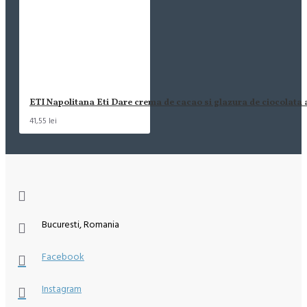
ETI Napolitana Eti Dare crema de cacao si glazura de ciocolata
41,55 lei
Bucuresti, Romania
Facebook
Instagram