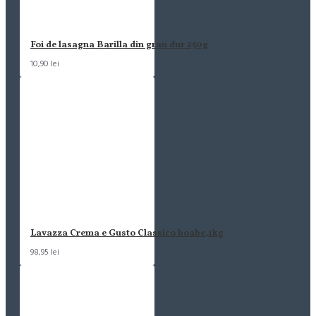
Foi de lasagna Barilla din grau dur 250g
10,90 lei
Lavazza Crema e Gusto Classico boabe,1kg
98,95 lei