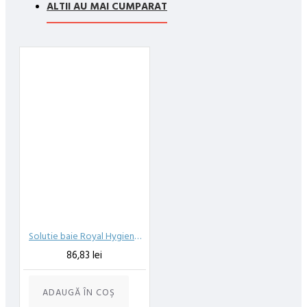
compania de curierat, care va livreaza comanda în decursul a 24-
ALTII AU MAI CUMPARAT
48 ore din momentul confirmarii comenzii, daca aceasta a fost
plasata pana in ora 12:00 de luni pana vineri. In cazul in care
comanda a fost facuta dupa ora 12:00, sambata sau duminica ne
angajam sa trimitem comanda in prima zi lucratoare.
Exista totusi posibilitatea, destul de rar, sa nu reusim sa iti
trimitem produsul in termenul stabilit daca acesta nu este in stoc
la furnizor. Vei fi instiintat si ti se va oferi un produs ca alternativa
sau un termen aproximativ de livrare, in functie de urgenta ta
In cazul aparitiei unor intarzieri, vei fi instiintat prin email.
Produsele sunt livrate la adresa specificata de tine ca adresa de
livrare in momentul plasarii comenzii.
Solutie baie Royal Hygiene cu extract de aloe vera 5 l
86,83 lei
ADAUGĂ ÎN COŞ