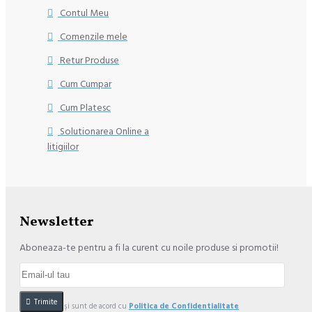
Contul Meu
Comenzile mele
Retur Produse
Cum Cumpar
Cum Platesc
Solutionarea Online a
litigiilor
Newsletter
Aboneaza-te pentru a fi la curent cu noile produse si promotii!
Trimite
Am citit şi sunt de acord cu
Politica de Confidentialitate