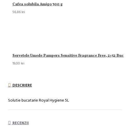
Cafea solubila Amigo 300 g
56,86 lei
Servetele Umede Pampers Sensitive Fragrance Free, 2×52 Buc
19,00 lei
DESCRIERE
Solutie bucatarie Royal Hygiene 5L
RECENZII