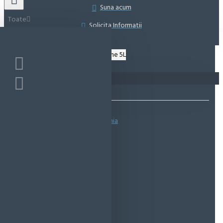
Suna acum
Toate
Solicita Informatii
Coșul este gol!
Bazată pe 0 note.
-
Spune-ţi opinia
IN STOC
Cod produs:
EMS0037
EcoMag Store