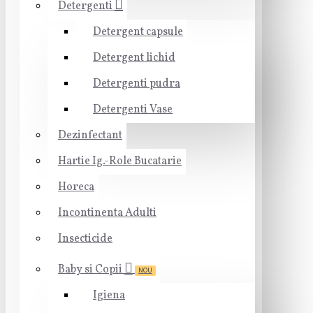
Detergenti
Detergent capsule
Detergent lichid
Detergenti pudra
Detergenti Vase
Dezinfectant
Hartie Ig.-Role Bucatarie
Horeca
Incontinenta Adulti
Insecticide
Baby si Copii
NOU
Igiena