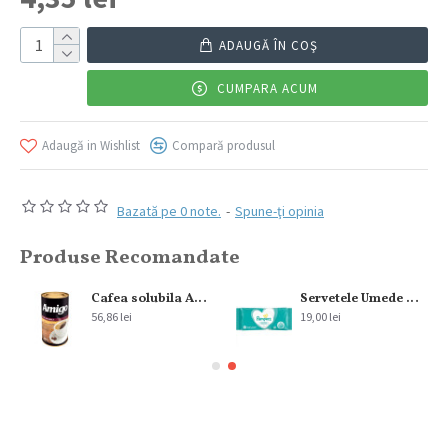
ADAUGĂ ÎN COŞ
CUMPARA ACUM
Adaugă in Wishlist
Compară produsul
Bazată pe 0 note.
-
Spune-ţi opinia
Produse Recomandate
Cafea solubila Amigo 300 g
Servetele Umede Pampers Sensitive Fragrance Free, 2×52 Buc
56,86 lei
19,00 lei