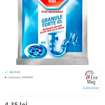
IN STOC
Cod produs:
EMS0954
EcoMag Store
4,35 lei