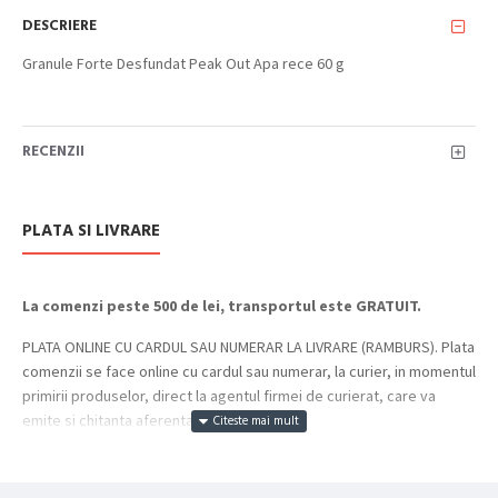
DESCRIERE
Granule Forte Desfundat Peak Out Apa rece 60 g
RECENZII
PLATA SI LIVRARE
La comenzi peste 500 de lei, transportul este GRATUIT.
PLATA ONLINE CU CARDUL SAU NUMERAR LA LIVRARE (RAMBURS). Plata
comenzii se face online cu cardul sau numerar, la curier, in momentul
primirii produselor, direct la agentul firmei de curierat, care va
emite si chitanta aferenta incasarii.
Cum se face livrarea produselor: