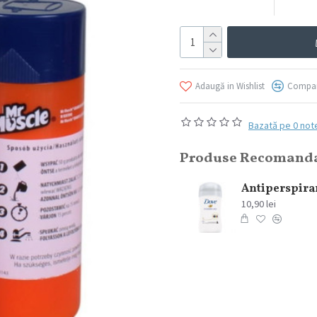
Adaugă in Wishlist
Compar
Bazată pe 0 not
Produse Recomand
Lavazza Espresso Set Ceramica, 100ml, 6 buc/set
354,07 lei
10,90 lei