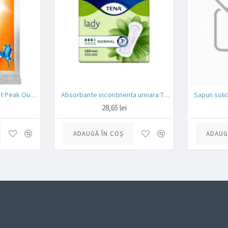
Granule Forte Desfundat Peak Out Apa fierbinte 80 g
Absorbante incontinenta urinara Tena Lady Normal 24 buc
Sapun soli
28,65 lei
ADAUGĂ ÎN COŞ
ADAUG