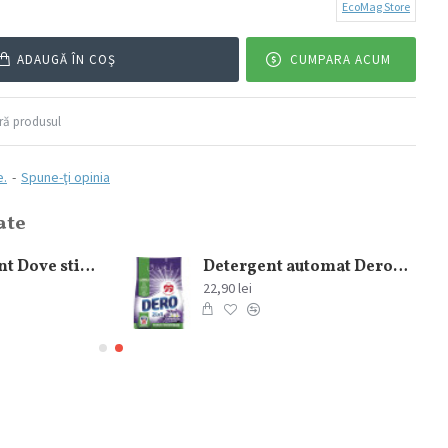
EcoMag Store
ADAUGĂ ÎN COŞ
CUMPARA ACUM
ă produsul
e.
-
Spune-ţi opinia
ate
Antiperspirant Dove stick Invisible Dry Woman 40 ml
Detergent automat Dero Levantica si Iasomie 2in1, 1.5 kg 20 spalari
22,90 lei