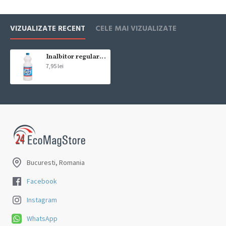
Cum se face livrarea produselor:
Livrarea comenzii la adresa indicata de dvs. si este asigurata de
VIZUALIZATE RECENT
CELE MAI VIZUALIZATE
compania de curierat, care va livreaza comanda în decursul a 24-48
ore din momentul confirmarii comenzii, daca aceasta a fost plasata
pana in ora 12:00 de luni pana vineri. In cazul in care comanda a fost
Inalbitor regular Ace 1l
7,95 lei
facuta dupa ora 12:00, sambata sau duminica ne angajam sa
trimitem comanda in prima zi lucratoare.
Exista totusi posibilitatea, destul de rar, sa nu reusim sa iti trimitem
produsul in termenul stabilit daca acesta nu este in stoc la furnizor.
Vei fi instiintat si ti se va oferi un produs ca alternativa sau un
termen aproximativ de livrare, in functie de urgenta ta
In cazul aparitiei unor intarzieri, vei fi instiintat prin email.
Bucuresti, Romania
Produsele sunt livrate la adresa specificata de tine ca adresa de
livrare in momentul plasarii comenzii.
Facebook
Instagram
WhatsApp