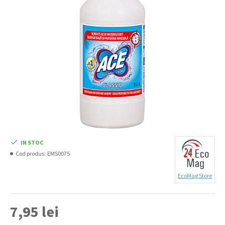
IN STOC
Cod produs:
EMS0075
EcoMag Store
7,95 lei