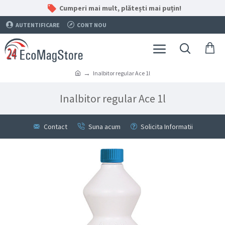
Cumperi mai mult, plătești mai puțin!
AUTENTIFICARE
CONT NOU
Inalbitor regular Ace 1l
Inalbitor regular Ace 1l
Contact
Suna acum
Solicita Informatii