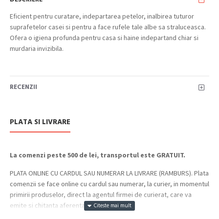
Eficient pentru curatare, indepartarea petelor, inalbirea tuturor
suprafetelor casei si pentru a face rufele tale albe sa straluceasca.
Ofera o igiena profunda pentru casa si haine indepartand chiar si
murdaria invizibila.
RECENZII
PLATA SI LIVRARE
La comenzi peste 500 de lei, transportul este GRATUIT.
PLATA ONLINE CU CARDUL SAU NUMERAR LA LIVRARE (RAMBURS). Plata
comenzii se face online cu cardul sau numerar, la curier, in momentul
primirii produselor, direct la agentul firmei de curierat, care va
emite si chitanta aferenta incasarii.