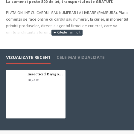
La comenzi peste 500 de lei, transportul este GRATUIT.
PLATA ONLINE CU CARDUL SAU NUMERAR LA LIVRARE (RAMBURS). Plata
comenzii se face online cu cardul sau numerar, la curier, in momentul
primirii produselor, direct la agentul firmei de curierat, care va
emite si chitanta aferenta incasarii.
Cum se face livrarea produselor:
Livrarea comenzii la adresa indicata de dvs. si este asigurata de
VIZUALIZATE RECENT
CELE MAI VIZUALIZATE
compania de curierat, care va livreaza comanda în decursul a 24-48
ore din momentul confirmarii comenzii, daca aceasta a fost plasata
pana in ora 12:00 de luni pana vineri. In cazul in care comanda a fost
Insecticid Baygon pentru Muste si Tantari 400 ml
18,23 lei
facuta dupa ora 12:00, sambata sau duminica ne angajam sa
trimitem comanda in prima zi lucratoare.
Exista totusi posibilitatea, destul de rar, sa nu reusim sa iti trimitem
produsul in termenul stabilit daca acesta nu este in stoc la furnizor.
Vei fi instiintat si ti se va oferi un produs ca alternativa sau un
termen aproximativ de livrare, in functie de urgenta ta
In cazul aparitiei unor intarzieri, vei fi instiintat prin email.