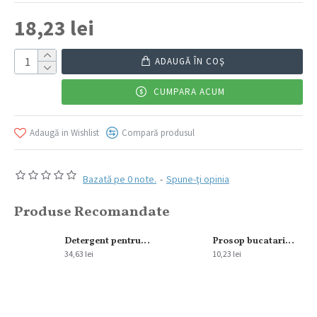
18,23 lei
ADAUGĂ ÎN COŞ
CUMPARA ACUM
Adaugă in Wishlist
Compară produsul
Bazată pe 0 note.
-
Spune-ţi opinia
Produse Recomandate
300 ml
Detergent pentru pardoseala Sano Floor Fresh Home Spa 2L
Prosop bucatarie Alint 2str 220 foi
34,63 lei
10,23 lei