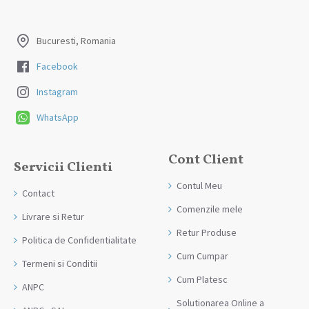
Produsele sunt livrate la adresa specificata de tine ca adresa de
livrare in momentul plasarii comenzii.
Bucuresti, Romania
Facebook
Instagram
WhatsApp
Cont Client
Servicii Clienti
Contul Meu
Contact
Comenzile mele
Livrare si Retur
Retur Produse
Politica de Confidentialitate
Cum Cumpar
Termeni si Conditii
Cum Platesc
ANPC
Solutionarea Online a