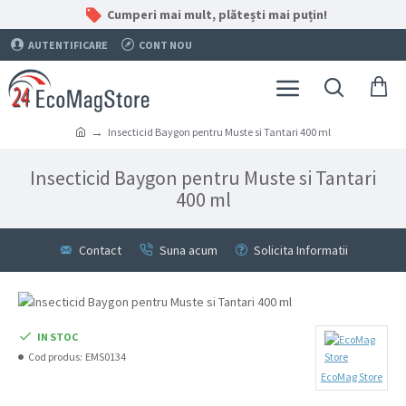
Cumperi mai mult, plătești mai puțin!
AUTENTIFICARE
CONT NOU
Insecticid Baygon pentru Muste si Tantari 400 ml
Insecticid Baygon pentru Muste si Tantari
400 ml
Contact
Suna acum
Solicita Informatii
IN STOC
Cod produs:
EMS0134
EcoMag Store