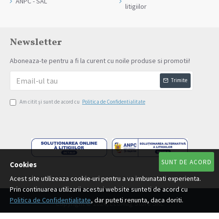
ANPC - SAL
litigiilor
Newsletter
Aboneaza-te pentru a fi la curent cu noile produse si promotii!
Trimite
Am citit şi sunt de acord cu
Politica de Confidentialitate
SUNT DE ACORD
Cookies
Acest site utilizeaza cookie-uri pentru a va imbunatati experienta.
Prin continuarea utilizarii acestui website sunteti de acord cu
Politica de Confidentialitate
, dar puteti renunta, daca doriti.
Copyright © 2024, EcoMag Store SRL
Plata Ramburs