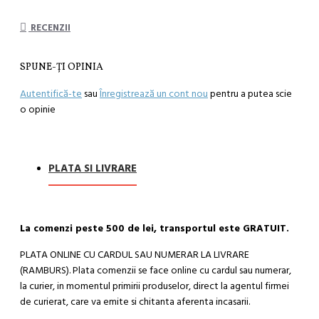
RECENZII
SPUNE-ŢI OPINIA
Autentifică-te
sau
Înregistrează un cont nou
pentru a putea scie
o opinie
PLATA SI LIVRARE
La comenzi peste 500 de lei, transportul este GRATUIT.
PLATA ONLINE CU CARDUL SAU NUMERAR LA LIVRARE
(RAMBURS). Plata comenzii se face online cu cardul sau numerar,
la curier, in momentul primirii produselor, direct la agentul firmei
de curierat, care va emite si chitanta aferenta incasarii.