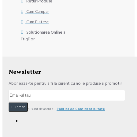
Retur Produse
Cum Cumpar
Cum Platesc
Solutionarea Online a
litigiilor
Newsletter
Aboneaza-te pentru a fi la curent cu noile produse si promotii!
Trimite
Am citit şi sunt de acord cu
Politica de Confidentialitate