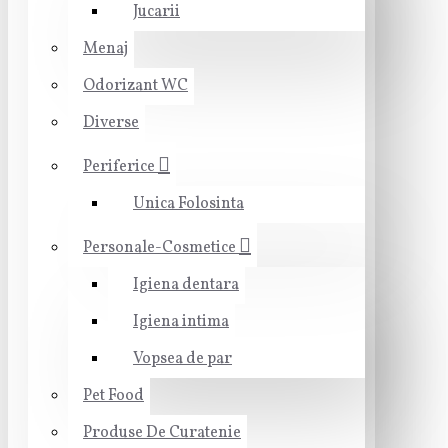
Jucarii
Menaj
Odorizant WC
Diverse
Periferice
Unica Folosinta
Personale-Cosmetice
Igiena dentara
Igiena intima
Vopsea de par
Pet Food
Produse De Curatenie