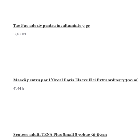
Tac Pac adeziv pentru incaltaminte 9 gr
12,02 lei
Mască pentru par L’Oreal Paris Elseve Ulei Extraordinary 300 m
41,44 lei
Scutece adulti TENA Plus Small S 30buc 56-85cm