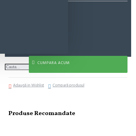
20,93 lei
ADAUGĂ ÎN COŞ
CUMPARA ACUM
Adaugă in Wishlist
Compară produsul
Produse Recomandate