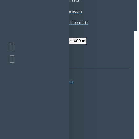
Contact
Coșul este gol!
Suna acum
Solicita Informatii
Bazată pe 0 note.
-
Spune-ţi opinia
IN STOC
Cod produs:
EMS0460
EcoMag Store