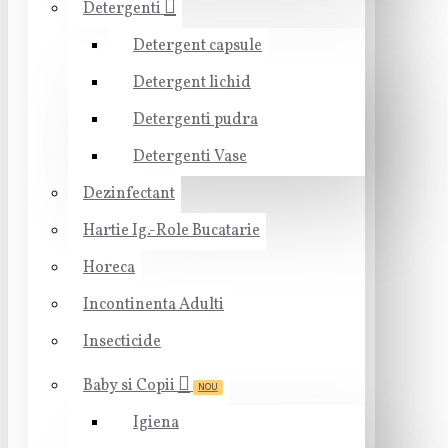
Detergenti
Detergent capsule
Detergent lichid
Detergenti pudra
Detergenti Vase
Dezinfectant
Hartie Ig.-Role Bucatarie
Horeca
Incontinenta Adulti
Insecticide
Baby si Copii
NOU
Igiena