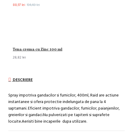
88,97 lei
104,48 lei
Tena crema cu Zinc 100 ml
28,82 lei
DESCRIERE
Spray impotriva gandacilor si furnicilor, 400ml, Raid are actiune
instantanee si ofera protectie indelungata de pana la 4
saptamani. Eficient impotriva gandacilor, furnicilor, paianjenilor,
greierilor si gandaci.Nu pulverizati pe tapiterii si suprafete
locuite.Aerisiti bine incaperile dupa utilizare.