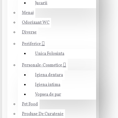
Jucarii
Menaj
Odorizant WC
Diverse
Periferice
Unica Folosinta
Personale-Cosmetice
Igiena dentara
Igiena intima
Vopsea de par
Pet Food
Produse De Curatenie