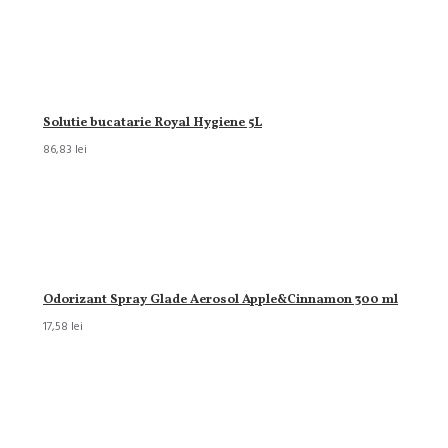
Solutie bucatarie Royal Hygiene 5L
86,83 lei
Odorizant Spray Glade Aerosol Apple&Cinnamon 300 ml
17,58 lei