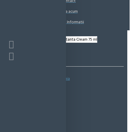
Contact
Coșul este gol!
Suna acum
Solicita Informatii
Bazată pe 0 note.
-
Spune-ţi opinia
IN STOC
Cod produs:
EMS0946
EcoMag Store