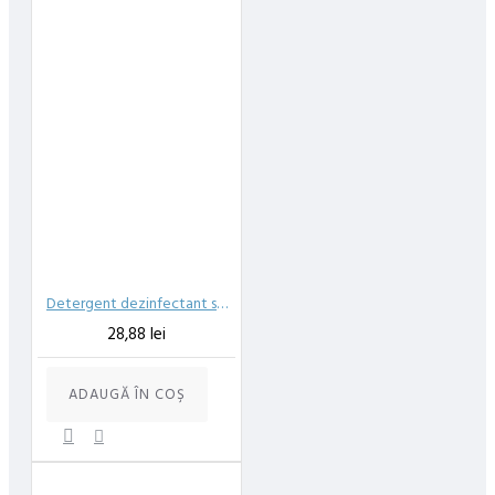
Detergent dezinfectant suprafete Cif Pro Formula fara clatire virucid 750 ml
28,88 lei
ADAUGĂ ÎN COŞ