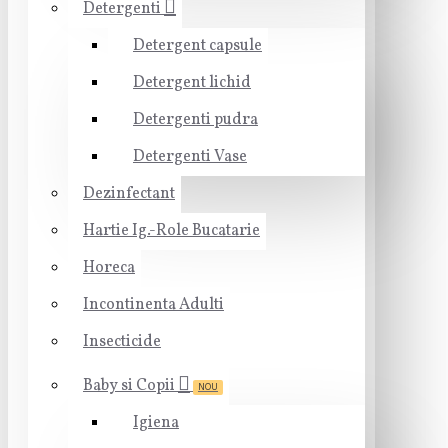
Detergenti
Detergent capsule
Detergent lichid
Detergenti pudra
Detergenti Vase
Dezinfectant
Hartie Ig.-Role Bucatarie
Horeca
Incontinenta Adulti
Insecticide
Baby si Copii
NOU
Igiena