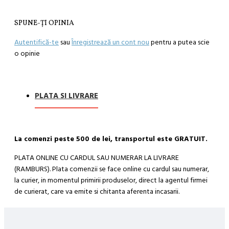
SPUNE-ŢI OPINIA
Autentifică-te
sau
Înregistrează un cont nou
pentru a putea scie
o opinie
PLATA SI LIVRARE
La comenzi peste 500 de lei, transportul este GRATUIT.
PLATA ONLINE CU CARDUL SAU NUMERAR LA LIVRARE
(RAMBURS). Plata comenzii se face online cu cardul sau numerar,
la curier, in momentul primirii produselor, direct la agentul firmei
de curierat, care va emite si chitanta aferenta incasarii.
Cum se face livrarea produselor: