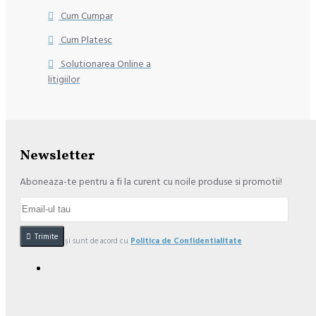
Cum Cumpar
Cum Platesc
Solutionarea Online a
litigiilor
Newsletter
Aboneaza-te pentru a fi la curent cu noile produse si promotii!
Trimite
Am citit şi sunt de acord cu
Politica de Confidentialitate