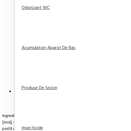
în Coş
Wishlist
produsul
Odorizant WC
Sapun lichid Rezerva antibacterial Protex Fresh 7
Acumulatori-Aparat De Ras
29,82 lei
Adaugă
Adaugă in
Compară
în Coş
Wishlist
produsul
Produse De Sezon
DESCRIERE
RECENZII
PLATA SI LIVRARE
Ingrediente - 31,5% ciocolată cu lapte (zahăr, unt de cacao, masă de cacao
[soia], vanilină), zahăr, ulei de palmier, făină de grâu, alune măcinate 10, 
Insecticide
pastă de cacao, unt de cacao, emulgatori: lecitine [soia], vanilină), cacao 