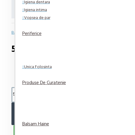
Igiena dentara
Kinder Bueno Napolitana cu cioc
Igiena intima
Vopsea de par
Bazată pe 0 note.
-
Spune-ţi opinia
Periferice
53,42 lei
Unica Folosinta
Produse De Curatenie
ADAUGĂ ÎN COŞ
Balsam Haine
CUMPARA ACUM