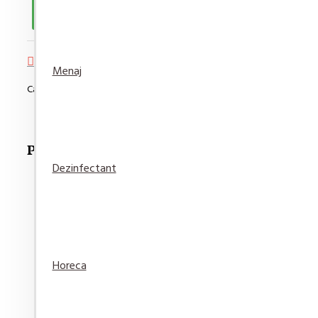
Adaugă in Wishlist
Compară produsul
Menaj
Cantitate minimă de comandat pentru acest produs este de 5
Produse Recomandate
Dezinfectant
Detergent pardoseala Asevi Roz 1L
Horeca
15,94 lei
Adaugă
Adaugă in
Compară