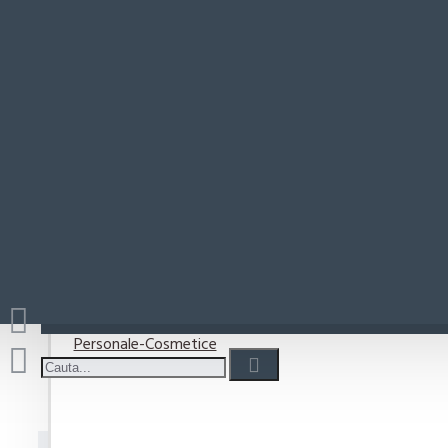
Paste-Sos Paste
Ki
Rio Mare
Coșul este gol!
Detergenti
Detergent capsule
Detergent lichid
Detergenti pudra
Detergenti Vase
Personale-Cosmetice