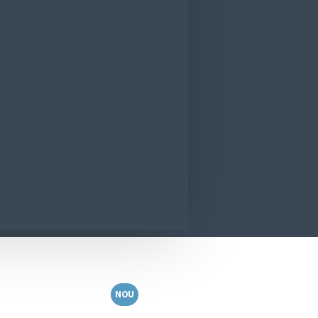
nder Bueno Napolitana cu ciocolata 15buc/
CONTACT
SUNA ACUM
SOLICITA INFORMATII
NOU