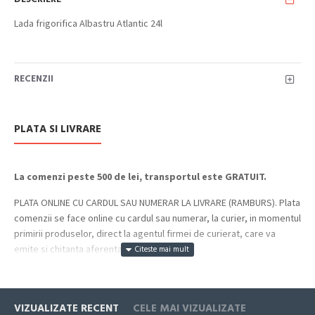
Lada frigorifica Albastru Atlantic 24l
RECENZII
PLATA SI LIVRARE
La comenzi peste 500 de lei, transportul este GRATUIT.
PLATA ONLINE CU CARDUL SAU NUMERAR LA LIVRARE (RAMBURS). Plata
comenzii se face online cu cardul sau numerar, la curier, in momentul
primirii produselor, direct la agentul firmei de curierat, care va
emite si chitanta aferenta incasarii.
Cum se face livrarea produselor:
Livrarea comenzii la adresa indicata de dvs. si este asigurata de
VIZUALIZATE RECENT
CELE MAI VIZUALIZATE