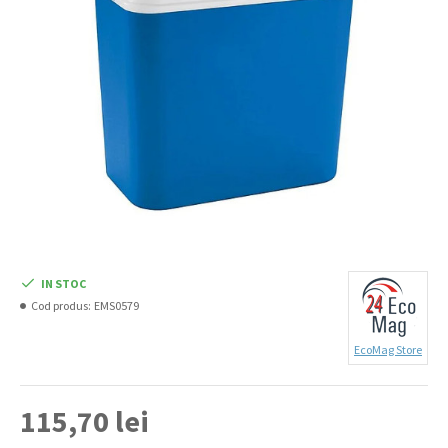
IN STOC
Cod produs:
EMS0579
EcoMag Store
115,70 lei