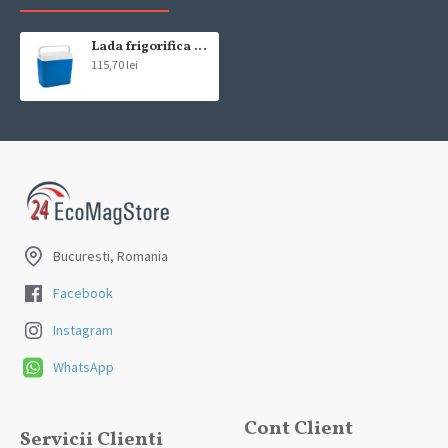
compania de curierat, care va livreaza comanda în decursul a 24-48
ore din momentul confirmarii comenzii, daca aceasta a fost plasata
pana in ora 12:00 de luni pana vineri. In cazul in care comanda a fost
Lada frigorifica Albastru Atlantic 24l
115,70 lei
facuta dupa ora 12:00, sambata sau duminica ne angajam sa
trimitem comanda in prima zi lucratoare.
Exista totusi posibilitatea, destul de rar, sa nu reusim sa iti trimitem
produsul in termenul stabilit daca acesta nu este in stoc la furnizor.
Vei fi instiintat si ti se va oferi un produs ca alternativa sau un
termen aproximativ de livrare, in functie de urgenta ta
In cazul aparitiei unor intarzieri, vei fi instiintat prin email.
Bucuresti, Romania
Produsele sunt livrate la adresa specificata de tine ca adresa de
livrare in momentul plasarii comenzii.
Facebook
Instagram
WhatsApp
Cont Client
Servicii Clienti