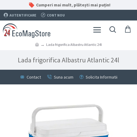
Cumperi mai mult, plătești mai puțin!
AUTENTIFICARE
CONT NOU
Lada frigorifica Albastru Atlantic 24l
Lada frigorifica Albastru Atlantic 24l
Contact
Suna acum
Solicita Informatii