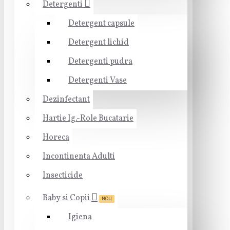
Detergenti
Detergent capsule
Detergent lichid
Detergenti pudra
Detergenti Vase
Dezinfectant
Hartie Ig.-Role Bucatarie
Horeca
Incontinenta Adulti
Insecticide
Baby si Copii
NOU
Igiena