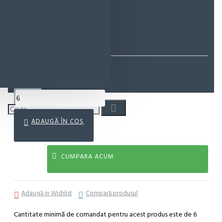
Cod produs:
EMS0473
EcoMag Store
11,49 lei
ADAUGĂ ÎN COŞ
CUMPARA ACUM
Adaugă in Wishlist
Compară produsul
Cantitate minimă de comandat pentru acest produs este de 6