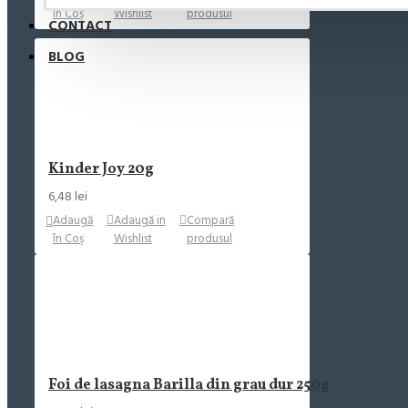
în Coş
Wishlist
produsul
CONTACT
BLOG
Kinder Joy 20g
6,48 lei
Adaugă
Adaugă in
Compară
în Coş
Wishlist
produsul
Foi de lasagna Barilla din grau dur 250g