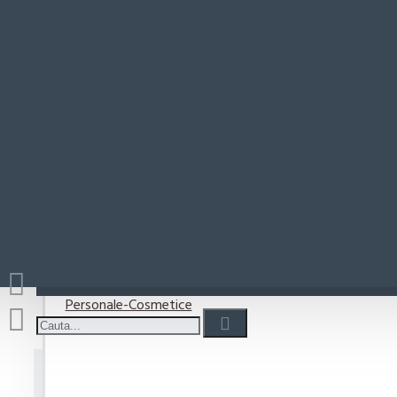
Paste-Sos Paste
Rio Mare
Coșul este gol!
Detergenti
Detergent capsule
Detergent lichid
Detergenti pudra
Detergenti Vase
Personale-Cosmetice
Sano Rezerva balsam rufe A