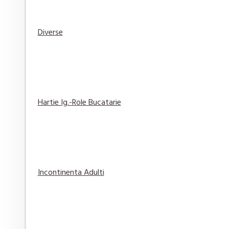
Diverse
Lavazza Espresso Set Ceramica, 100ml, 6 buc/set
354,07 lei
Adaugă
Adaugă in
Compară
în Coş
Wishlist
produsul
Hartie Ig.-Role Bucatarie
Antiperspirant Dove stick Invisible Dry Woman 4
10,90 lei
Incontinenta Adulti
Adaugă
Adaugă in
Compară
în Coş
Wishlist
produsul