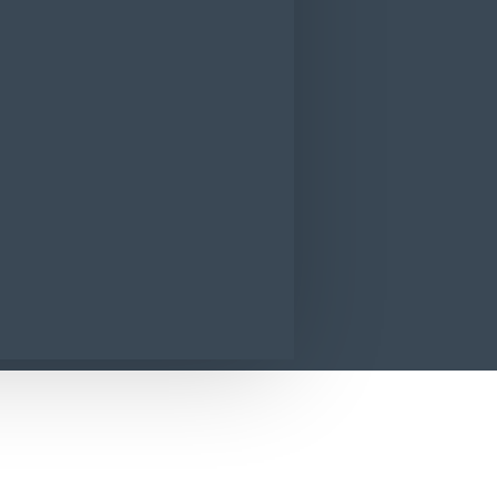
Sano Rezerva balsam rufe Aloe Vera 1l
CONTACT
SUNA ACUM
SOLICITA INFORMATII
loe Vera 1l