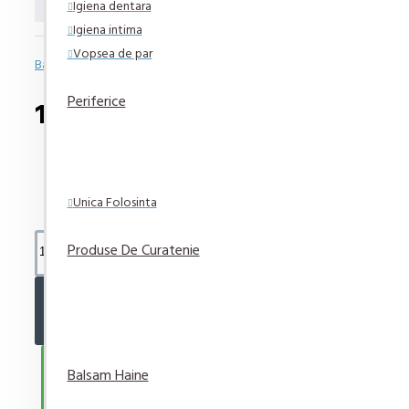
Igiena dentara
Igiena intima
Vopsea de par
Bazată pe 0 note.
-
Spune-ţi opinia
Periferice
15,72 lei
Unica Folosinta
Produse De Curatenie
ADAUGĂ ÎN COŞ
CUMPARA ACUM
Balsam Haine