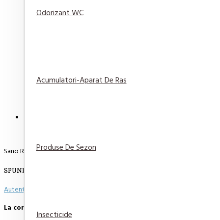
Odorizant WC
Detergent automat Dero Levantica si Iasomie 2in1, 1
22,90 lei
Adaugă
Adaugă in
Compară
în Coş
Wishlist
produsul
Acumulatori-Aparat De Ras
DESCRIERE
RECENZII
PLATA SI LIVRARE
Produse De Sezon
Sano Rezerva balsam rufe Aloe Vera 1l
SPUNE-ŢI OPINIA
Autentifică-te
sau
Înregistrează un cont nou
pentru a putea scie o opinie
La comenzi peste 500 de lei, transportul este GRATUIT.
Insecticide