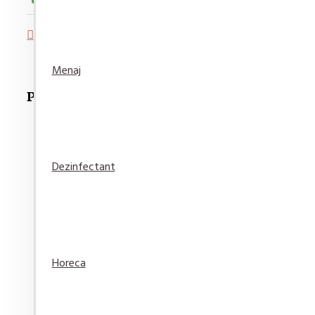
Adaugă in Wishlist
Compară produsul
Menaj
Produse Recomandate
Dezinfectant
Fixativ Taft Power Koffein Mega Strong 250ml
18,35 lei
Adaugă
Adaugă in
Compară
Horeca
în Coş
Wishlist
produsul