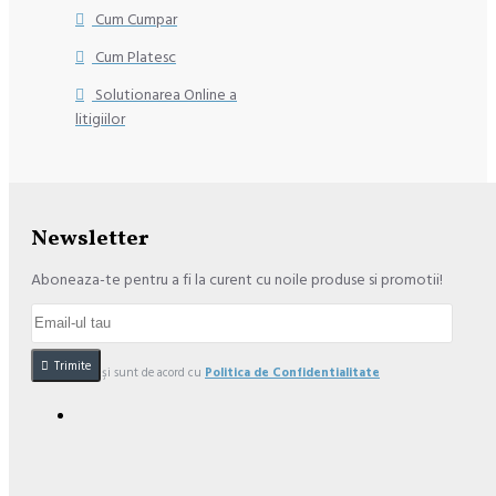
Cum Cumpar
Cum Platesc
Solutionarea Online a
litigiilor
Newsletter
Aboneaza-te pentru a fi la curent cu noile produse si promotii!
Trimite
Am citit şi sunt de acord cu
Politica de Confidentialitate