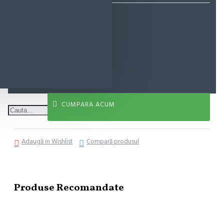
11,53 lei
ADAUGĂ ÎN COŞ
CUMPARA ACUM
Adaugă in Wishlist
Compară produsul
Produse Recomandate