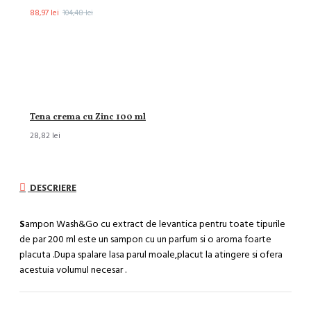
88,97 lei
104,48 lei
Tena crema cu Zinc 100 ml
28,82 lei
DESCRIERE
S
ampon Wash&Go cu extract de levantica pentru toate tipurile
de par 200 ml este un sampon cu un parfum si o aroma foarte
placuta .Dupa spalare lasa parul moale,placut la atingere si ofera
acestuia volumul necesar .