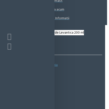
Contact
Coșul este gol!
Suna acum
Solicita Informatii
Bazată pe 0 note.
-
Spune-ţi opinia
IN STOC
Cod produs:
EMS0477
EcoMag Store