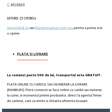
RECENZII
SPUNE-ŢI OPINIA
Autentifică-te
sau
Înregistrează un cont nou
pentru a putea scie
o opinie
PLATA SI LIVRARE
La comenzi peste 500 de lei, transportul este GRATUIT.
PLATA ONLINE CU CARDUL SAU NUMERAR LA LIVRARE
(RAMBURS). Plata comenzii se face online cu cardul sau numerar,
la curier, in momentul primirii produselor, direct la agentul firmei
de curierat, care va emite si chitanta aferenta incasarii.
Cum se face livrarea produselor: