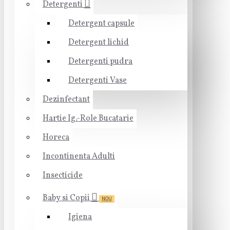
Detergenti
Detergent capsule
Detergent lichid
Detergenti pudra
Detergenti Vase
Dezinfectant
Hartie Ig.-Role Bucatarie
Horeca
Incontinenta Adulti
Insecticide
Baby si Copii
NOU
Igiena