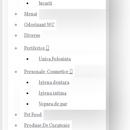
Jucarii
Menaj
Odorizant WC
Diverse
Periferice
Unica Folosinta
Personale-Cosmetice
Igiena dentara
Igiena intima
Vopsea de par
Pet Food
Produse De Curatenie