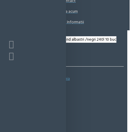
Contact
Coșul este gol!
Suna acum
Solicita Informatii
Bazată pe 0 note.
-
Spune-ţi opinia
IN STOC
Cod produs:
EMS0265
EcoMag Store