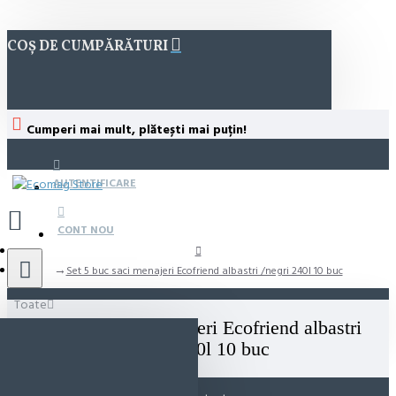
COȘ DE CUMPĂRĂTURI
Cumperi mai mult, plătești mai puțin!
AUTENTIFICARE
CONT NOU
Set 5 buc saci menajeri Ecofriend albastri /negri 240l 10 buc
Toate
Set 5 buc saci menajeri Ecofriend albastri
/negri 240l 10 buc