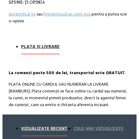
SPUNE-ŢI OPINIA
Autentifică-te
sau
Înregistrează un cont nou
pentru a putea scie
o opinie
PLATA SI LIVRARE
La comenzi peste 500 de lei, transportul este GRATUIT.
PLATA ONLINE CU CARDUL SAU NUMERAR LA LIVRARE
(RAMBURS). Plata comenzii se face online cu cardul sau numerar,
la curier, in momentul primirii produselor, direct la agentul firmei
de curierat, care va emite si chitanta aferenta incasarii.
Cum se face livrarea produselor:
Livrarea comenzii la adresa indicata de dvs. si este asigurata de
VIZUALIZATE RECENT
CELE MAI VIZUALIZATE
compania de curierat, care va livreaza comanda în decursul a 24-