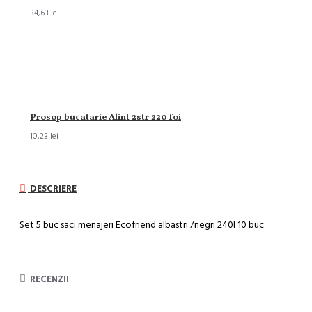
34,63 lei
Prosop bucatarie Alint 2str 220 foi
10,23 lei
DESCRIERE
Set 5 buc saci menajeri Ecofriend albastri /negri 240l 10 buc
RECENZII