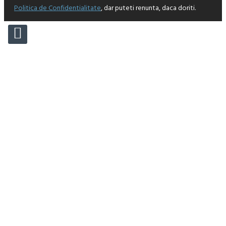
Politica de Confidentialitate
, dar puteti renunta, daca doriti.