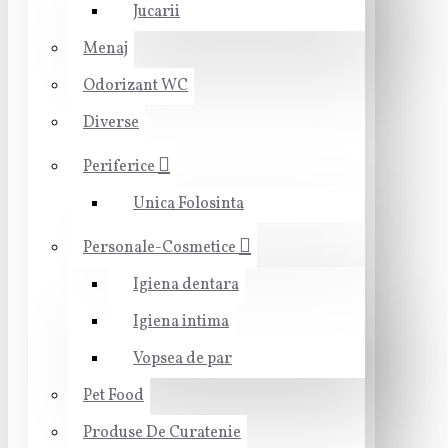
Jucarii
Menaj
Odorizant WC
Diverse
Periferice
Unica Folosinta
Personale-Cosmetice
Igiena dentara
Igiena intima
Vopsea de par
Pet Food
Produse De Curatenie