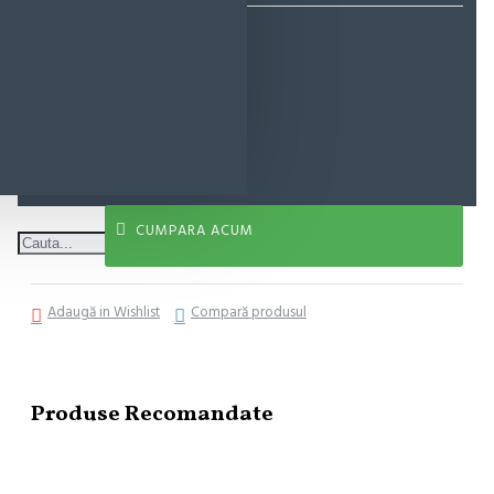
82,85 lei
ADAUGĂ ÎN COŞ
CUMPARA ACUM
Adaugă in Wishlist
Compară produsul
Produse Recomandate