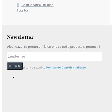
Solutionarea Online a
litigiilor
Newsletter
Aboneaza-te pentru a fi la curent cu noile produse si promotii!
Trimite
Am citit şi sunt de acord cu
Politica de Confidentialitate