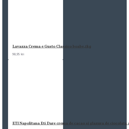
Lavazza Crema e Gusto Classico boabe,1kg
98,95 lei
ETI Napolitana Eti Dare crema de cacao si glazura de ciocolata