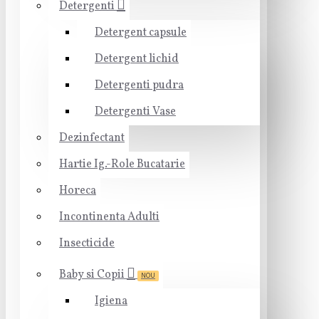
Detergenti
Detergent capsule
Detergent lichid
Detergenti pudra
Detergenti Vase
Dezinfectant
Hartie Ig.-Role Bucatarie
Horeca
Incontinenta Adulti
Insecticide
Baby si Copii
NOU
Igiena