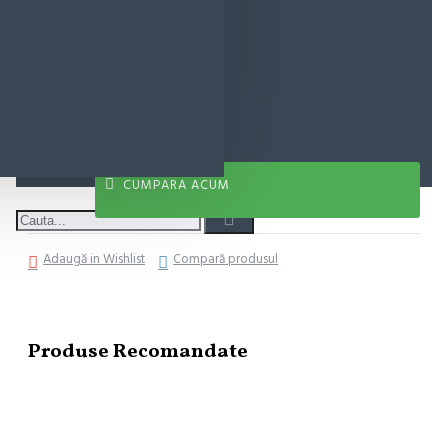
44,79 lei
ADAUGĂ ÎN COŞ
CUMPARA ACUM
Adaugă in Wishlist
Compară produsul
Produse Recomandate