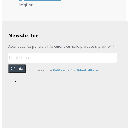
litigiilor
Newsletter
Aboneaza-te pentru a fi la curent cu noile produse si promotii!
Trimite
Am citit şi sunt de acord cu
Politica de Confidentialitate