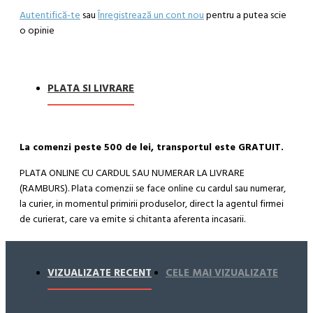
Autentifică-te
sau
Înregistrează un cont nou
pentru a putea scie
o opinie
PLATA SI LIVRARE
La comenzi peste 500 de lei, transportul este GRATUIT.
PLATA ONLINE CU CARDUL SAU NUMERAR LA LIVRARE
(RAMBURS). Plata comenzii se face online cu cardul sau numerar,
la curier, in momentul primirii produselor, direct la agentul firmei
de curierat, care va emite si chitanta aferenta incasarii.
Cum se face livrarea produselor:
Livrarea comenzii la adresa indicata de dvs. si este asigurata de
VIZUALIZATE RECENT
CELE MAI VIZUALIZATE
compania de curierat, care va livreaza comanda în decursul a 24-
48 ore din momentul confirmarii comenzii, daca aceasta a fost