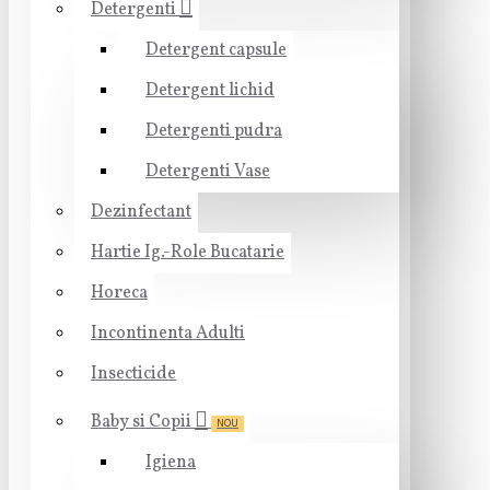
Detergenti
Detergent capsule
Detergent lichid
Detergenti pudra
Detergenti Vase
Dezinfectant
Hartie Ig.-Role Bucatarie
Horeca
Incontinenta Adulti
Insecticide
Baby si Copii
NOU
Igiena