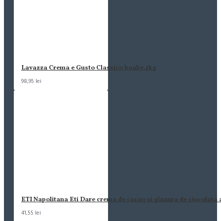
Lavazza Crema e Gusto Classico boabe,1kg
98,95 lei
ETI Napolitana Eti Dare crema de cacao si glazura de ciocolata
41,55 lei