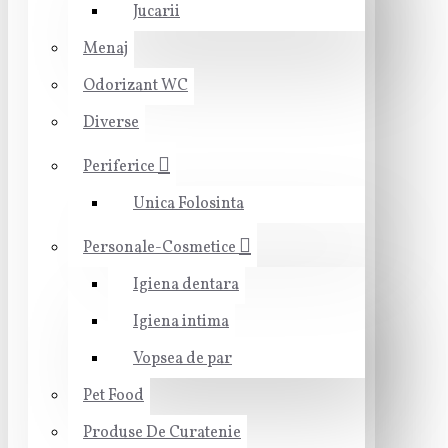
Jucarii
Menaj
Odorizant WC
Diverse
Periferice
Unica Folosinta
Personale-Cosmetice
Igiena dentara
Igiena intima
Vopsea de par
Pet Food
Produse De Curatenie