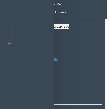
Coșul este gol!
Suna acum
Solicita Informatii
Bazată pe 0 note.
-
Spune-ţi opinia
IN STOC
Cod produs:
EMS0033
EcoMag Store