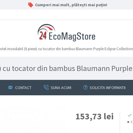
Cumperi mai mult, plătești mai puțin!
e otel inoxidabil (6 piese) cu tocator din bambus Blaumann Purple Eclipse Collection
se) cu tocator din bambus Blaumann Purple
CONTACT
SUNA ACUM
SOLICITA INFORMATII
153,73 lei
C