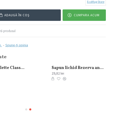
EcoMag Store
ADAUGĂ ÎN COŞ
CUMPARA ACUM
ă produsul
e.
-
Spune-ţi opinia
ate
Gel de Ras Gillette Classic Original 200 ml
Sapun lichid Rezerva antibacterial Protex Fresh 700 ml
29,82 lei