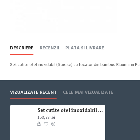
DESCRIERE
RECENZII
PLATA SI LIVRARE
Set cutite otel inoxidabil (6 piese) cu tocator din bambus Blaumann Pu
VIZUALIZATE RECENT
CELE MAI VIZUALIZATE
Set cutite otel inoxidabil (6 piese) cu tocator din bambus Blaumann Purple Eclipse Collection Berlinger Haus
153,73 lei