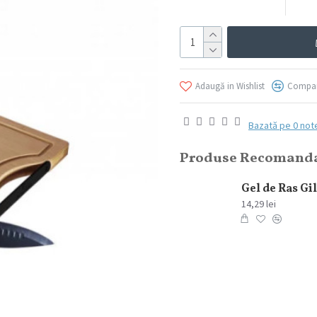
Adaugă in Wishlist
Compar
Bazată pe 0 not
Produse Recomand
Elmiplant Spary cu protectie solara Sun Sensitive SPF 50+ 200 ml
76,84 lei
14,29 lei