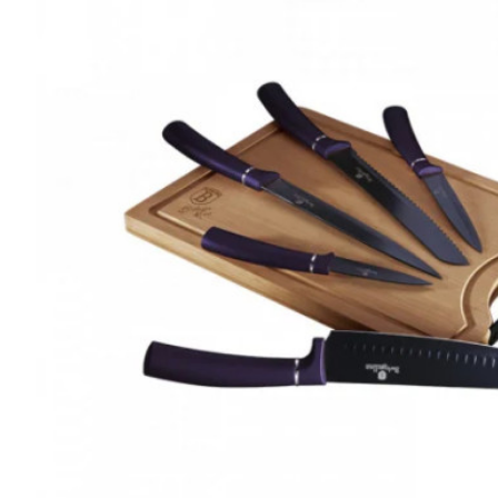
Detergent pardoseala Asevi Roz 1L
15,94 lei