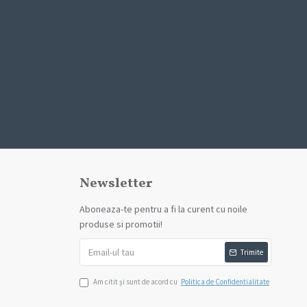
Newsletter
Aboneaza-te pentru a fi la curent cu noile
produse si promotii!
Trimite
Am citit şi sunt de acord cu
Politica de Confidentialitate