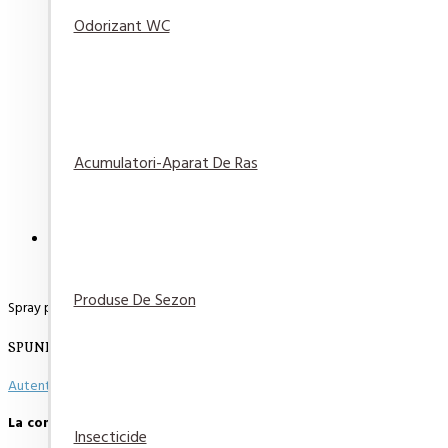
Odorizant WC
Cif Spray pentru baie 500ml
12,50 lei
Adaugă
Adaugă in
Compară
în Coş
Wishlist
produsul
Acumulatori-Aparat De Ras
DESCRIERE
RECENZII
PLATA SI LIVRARE
Produse De Sezon
Spray pentru lemn Pronto Lemon Classic 300ml
SPUNE-ŢI OPINIA
Autentifică-te
sau
Înregistrează un cont nou
pentru a putea scie o opinie
La comenzi peste 500 de lei, transportul este GRATUIT.
Insecticide