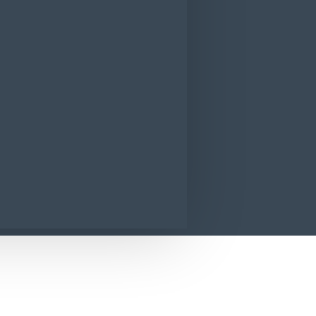
ray pentru lemn Pronto Lemon Classic 30
CONTACT
SUNA ACUM
SOLICITA INFORMATII
n Classic 300ml