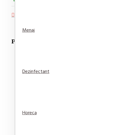
Adaugă in Wishlist
Compară produsul
Menaj
Produse Recomandate
Dezinfectant
Pufina Hartie igienica Lux Gradina de Trandafiri 8 r
21,30 lei
Adaugă
Adaugă in
Compară
Horeca
în Coş
Wishlist
produsul