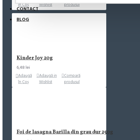
în Coş
Wishlist
produsul
CONTACT
BLOG
Kinder Joy 20g
6,48 lei
Adaugă
Adaugă in
Compară
în Coş
Wishlist
produsul
Foi de lasagna Barilla din grau dur 250g