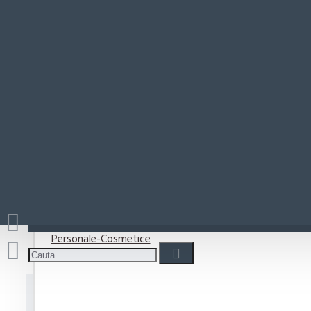
Paste-Sos Paste
Sp
Rio Mare
Coșul este gol!
Detergenti
Detergent capsule
Detergent lichid
Detergenti pudra
Detergenti Vase
Personale-Cosmetice
Spray pentru lemn Pronto Lemo