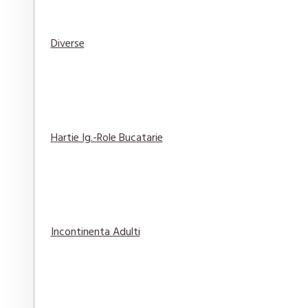
Diverse
Prezervative Love Plus Sensation 3 buc/set
6,49 lei
Adaugă
Adaugă in
Compară
în Coş
Wishlist
produsul
Hartie Ig.-Role Bucatarie
Servetele pentru igiena intima 10 buc
11,65 lei
Incontinenta Adulti
Adaugă
Adaugă in
Compară
în Coş
Wishlist
produsul