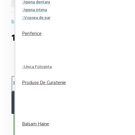
Igiena dentara
Igiena intima
Vopsea de par
Bazată pe 0 note.
-
Spune-ţi opinia
Periferice
17,56 lei
Unica Folosinta
Produse De Curatenie
ADAUGĂ ÎN COŞ
CUMPARA ACUM
Balsam Haine