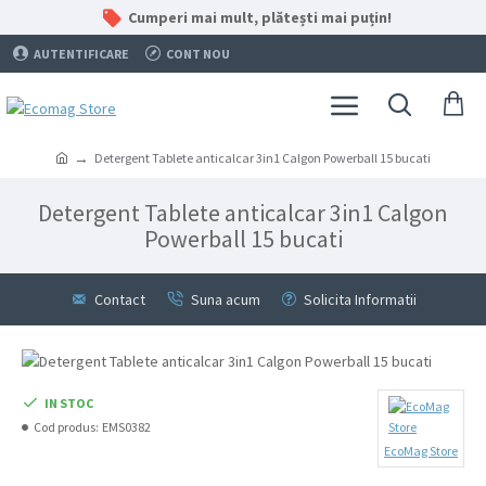
Cumperi mai mult, plătești mai puțin!
AUTENTIFICARE
CONT NOU
Detergent Tablete anticalcar 3in1 Calgon Powerball 15 bucati
Detergent Tablete anticalcar 3in1 Calgon
Powerball 15 bucati
Contact
Suna acum
Solicita Informatii
IN STOC
Cod produs:
EMS0382
EcoMag Store