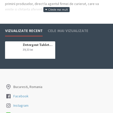
primirii produselor, direct la agentul firmei de curierat, care va
emite si chitanta aferenta incasarii.
Cum se face livrarea produselor:
Livrarea comenzii la adresa indicata de dvs. si este asigurata de
VIZUALIZATE RECENT
CELE MAI VIZUALIZATE
compania de curierat, care va livreaza comanda în decursul a 24-48
ore din momentul confirmarii comenzii, daca aceasta a fost plasata
pana in ora 12:00 de luni pana vineri. In cazul in care comanda a fost
Detergent Tablete anticalcar 3in1 Calgon Powerball 15 bucati
39,33 lei
facuta dupa ora 12:00, sambata sau duminica ne angajam sa
trimitem comanda in prima zi lucratoare.
Exista totusi posibilitatea, destul de rar, sa nu reusim sa iti trimitem
produsul in termenul stabilit daca acesta nu este in stoc la furnizor.
Vei fi instiintat si ti se va oferi un produs ca alternativa sau un
termen aproximativ de livrare, in functie de urgenta ta
Bucuresti, Romania
In cazul aparitiei unor intarzieri, vei fi instiintat prin email.
Facebook
Produsele sunt livrate la adresa specificata de tine ca adresa de
Instagram
livrare in momentul plasarii comenzii.