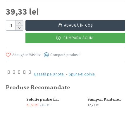
39,33 lei
ADAUGĂ ÎN COŞ
CUMPARA ACUM
Adaugă in Wishlist
Compară produsul
Bazată pe 0 note.
-
Spune-ţi opinia
Produse Recomandate
Solutie pentru indepartarea petelor Vanish Pink 1 l
Sampon Pantene 3 in1 Clasic Care 200 ml
21,58 lei
12,77 lei
23,07 lei