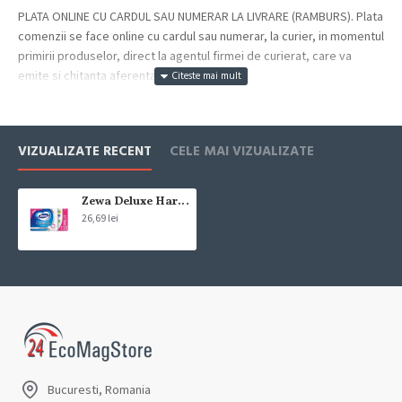
PLATA ONLINE CU CARDUL SAU NUMERAR LA LIVRARE (RAMBURS). Plata
comenzii se face online cu cardul sau numerar, la curier, in momentul
primirii produselor, direct la agentul firmei de curierat, care va
emite si chitanta aferenta incasarii.
Cum se face livrarea produselor:
Livrarea comenzii la adresa indicata de dvs. si este asigurata de
VIZUALIZATE RECENT
CELE MAI VIZUALIZATE
compania de curierat, care va livreaza comanda în decursul a 24-48
ore din momentul confirmarii comenzii, daca aceasta a fost plasata
pana in ora 12:00 de luni pana vineri. In cazul in care comanda a fost
Zewa Deluxe Hartie igienica Delicate Care, 3 straturi, 12 role
26,69 lei
facuta dupa ora 12:00, sambata sau duminica ne angajam sa
trimitem comanda in prima zi lucratoare.
Exista totusi posibilitatea, destul de rar, sa nu reusim sa iti trimitem
produsul in termenul stabilit daca acesta nu este in stoc la furnizor.
Vei fi instiintat si ti se va oferi un produs ca alternativa sau un
termen aproximativ de livrare, in functie de urgenta ta
In cazul aparitiei unor intarzieri, vei fi instiintat prin email.
Bucuresti, Romania
Produsele sunt livrate la adresa specificata de tine ca adresa de