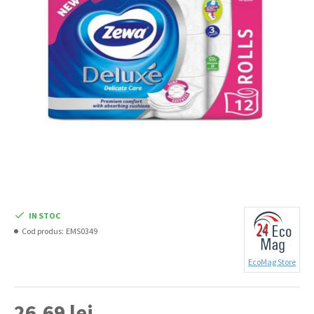
IN STOC
Cod produs:
EMS0349
EcoMag Store
26,69 lei