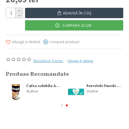
ADAUGĂ ÎN COŞ
CUMPARA ACUM
Adaugă in Wishlist
Compară produsul
Bazată pe 0 note.
-
Spune-ţi opinia
Produse Recomandate
Cafea solubila Amigo 300 g
Servetele Umede Pampers Sensitive Fragrance Free, 2×52 Buc
56,86 lei
19,00 lei