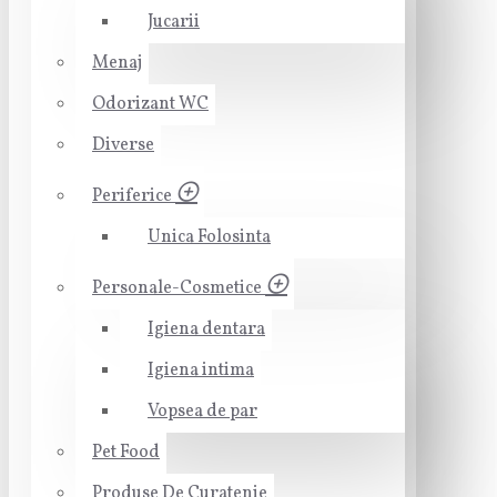
Jucarii
Menaj
Odorizant WC
Diverse
Periferice
Unica Folosinta
Personale-Cosmetice
Igiena dentara
Igiena intima
Vopsea de par
Pet Food
Produse De Curatenie