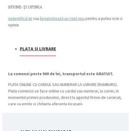
SPUNE-ŢI OPINIA
Autentifică-te
sau
Înregistrează un cont nou
pentru a putea scie o
opinie
PLATA SI LIVRARE
La comenzi peste 500 de lei, transportul este GRATUIT.
PLATA ONLINE CU CARDUL SAU NUMERAR LA LIVRARE (RAMBURS).
Plata comenzii se face online cu cardul sau numerar, la curier, in
momentul primirii produselor, direct la agentul firmei de curierat,
care va emite si chitanta aferenta incasarii.
Cum se face livrarea produselor:
Livrarea comenzii la adresa indicata de dvs. si este asigurata de