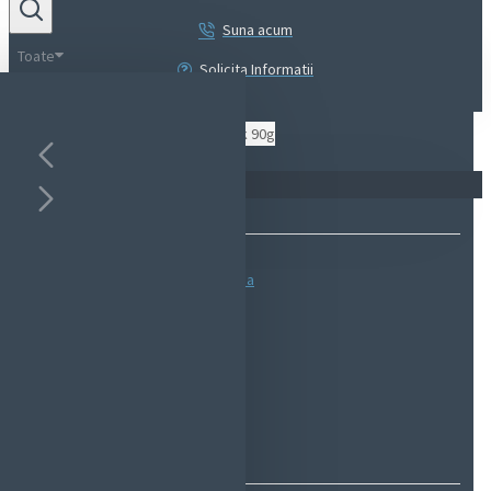
Suna acum
Toate
Solicita Informatii
Coșul este gol!
Bazată pe 0 note.
-
Spune-ţi opinia
IN STOC
Cod produs:
EMS0783
EcoMag Store