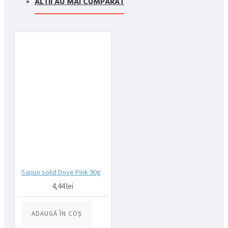
ALTII AU MAI CUMPARAT
compania de curierat, care va livreaza comanda în decursul a 24-
48 ore din momentul confirmarii comenzii, daca aceasta a fost
plasata pana in ora 12:00 de luni pana vineri. In cazul in care
comanda a fost facuta dupa ora 12:00, sambata sau duminica ne
angajam sa trimitem comanda in prima zi lucratoare.
Exista totusi posibilitatea, destul de rar, sa nu reusim sa iti
trimitem produsul in termenul stabilit daca acesta nu este in stoc
la furnizor. Vei fi instiintat si ti se va oferi un produs ca alternativa
sau un termen aproximativ de livrare, in functie de urgenta ta
In cazul aparitiei unor intarzieri, vei fi instiintat prin email.
Produsele sunt livrate la adresa specificata de tine ca adresa de
livrare in momentul plasarii comenzii.
Sapun solid Dove Pink 90g
4,44 lei
ADAUGĂ ÎN COŞ