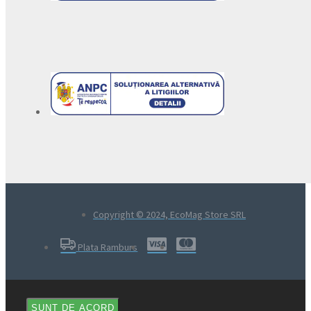
Copyright © 2024, EcoMag Store SRL
Plata Ramburs
SUNT DE ACORD