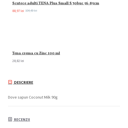
Scutece adulti TENA Plus Small S 30buc 56-85cm
88,97 lei
104,48 lei
Tena crema cu Zinc 100 ml
28,82 lei
DESCRIERE
Dove sapun Coconut Milk 90g
RECENZII