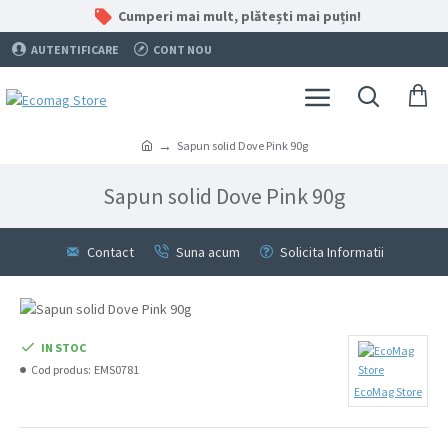
Cumperi mai mult, plătești mai puțin!
AUTENTIFICARE
CONT NOU
Sapun solid Dove Pink 90g
Sapun solid Dove Pink 90g
Contact
Suna acum
Solicita Informatii
IN STOC
Cod produs:
EMS0781
EcoMag Store