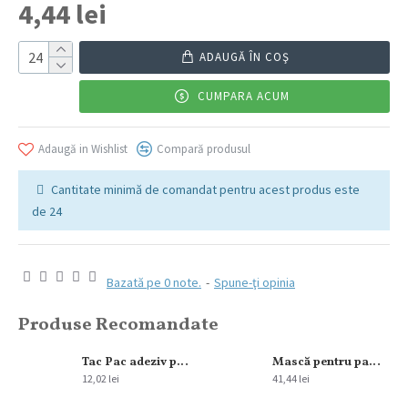
4,44 lei
ADAUGĂ ÎN COŞ
CUMPARA ACUM
Adaugă in Wishlist
Compară produsul
Cantitate minimă de comandat pentru acest produs este
de 24
Bazată pe 0 note.
-
Spune-ţi opinia
Produse Recomandate
Tac Pac adeziv pentru incaltaminte 9 gr
Mască pentru par L’Oreal Paris Elseve Ulei Extraordinary 300 ml
12,02 lei
41,44 lei