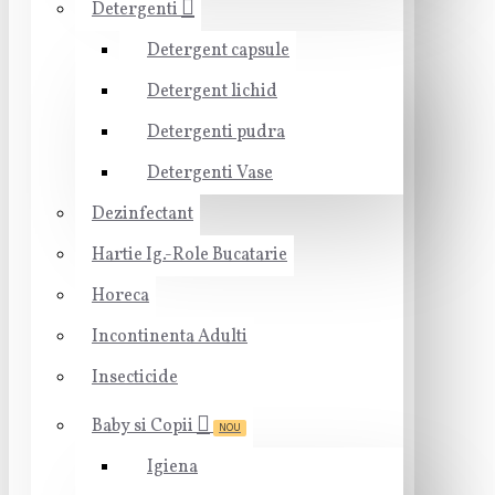
Detergenti
Detergent capsule
Detergent lichid
Detergenti pudra
Detergenti Vase
Dezinfectant
Hartie Ig.-Role Bucatarie
Horeca
Incontinenta Adulti
Insecticide
Baby si Copii
NOU
Igiena