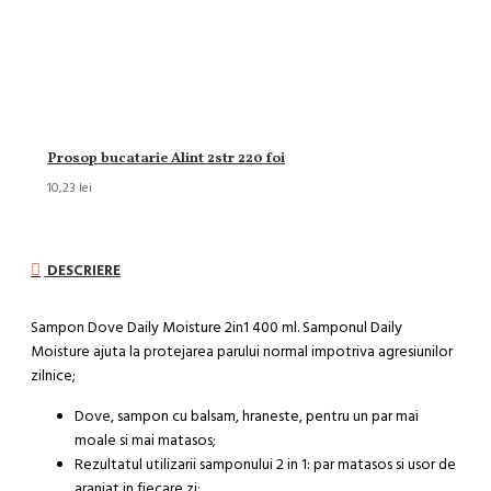
Prosop bucatarie Alint 2str 220 foi
10,23 lei
DESCRIERE
Sampon Dove Daily Moisture 2in1 400 ml. Samponul Daily
Moisture ajuta la protejarea parului normal impotriva agresiunilor
zilnice;
Dove, sampon cu balsam, hraneste, pentru un par mai
moale si mai matasos;
Rezultatul utilizarii samponului 2 in 1: par matasos si usor de
aranjat in fiecare zi;