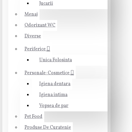
Jucarii
Menaj
Odorizant WC
Diverse
Periferice
Unica Folosinta
Personale-Cosmetice
Igiena dentara
Igiena intima
Vopsea de par
Pet Food
Produse De Curatenie