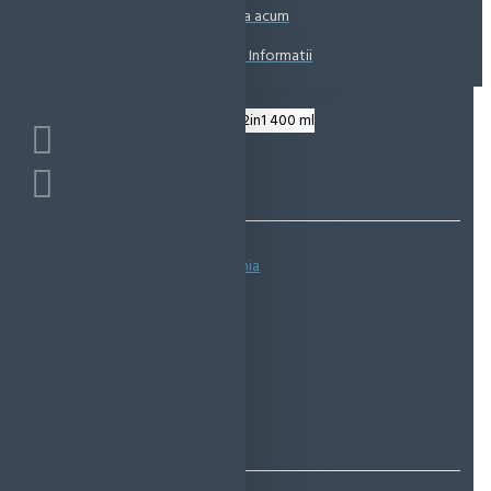
Coșul este gol!
Suna acum
Solicita Informatii
Bazată pe 0 note.
-
Spune-ţi opinia
IN STOC
Cod produs:
EMS10009
EcoMag Store