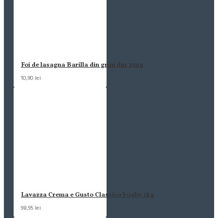
Foi de lasagna Barilla din grau dur 250g
10,90 lei
Lavazza Crema e Gusto Classico boabe,1kg
98,95 lei