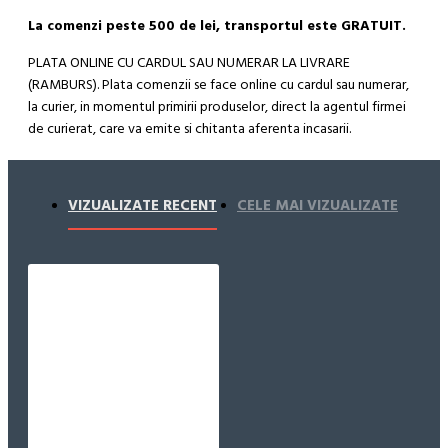
La comenzi peste 500 de lei, transportul este GRATUIT.
PLATA ONLINE CU CARDUL SAU NUMERAR LA LIVRARE
(RAMBURS). Plata comenzii se face online cu cardul sau numerar,
la curier, in momentul primirii produselor, direct la agentul firmei
de curierat, care va emite si chitanta aferenta incasarii.
Cum se face livrarea produselor:
Livrarea comenzii la adresa indicata de dvs. si este asigurata de
VIZUALIZATE RECENT
CELE MAI VIZUALIZATE
compania de curierat, care va livreaza comanda în decursul a 24-
48 ore din momentul confirmarii comenzii, daca aceasta a fost
plasata pana in ora 12:00 de luni pana vineri. In cazul in care
comanda a fost facuta dupa ora 12:00, sambata sau duminica ne
angajam sa trimitem comanda in prima zi lucratoare.
Exista totusi posibilitatea, destul de rar, sa nu reusim sa iti
trimitem produsul in termenul stabilit daca acesta nu este in stoc
la furnizor. Vei fi instiintat si ti se va oferi un produs ca alternativa
sau un termen aproximativ de livrare, in functie de urgenta ta