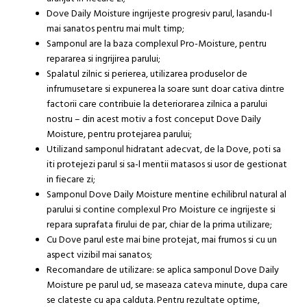
Dove Daily Moisture ingrijeste progresiv parul, lasandu-l
mai sanatos pentru mai mult timp;
Samponul are la baza complexul Pro-Moisture, pentru
repararea si ingrijirea parului;
Spalatul zilnic si perierea, utilizarea produselor de
infrumusetare si expunerea la soare sunt doar cativa dintre
factorii care contribuie la deteriorarea zilnica a parului
nostru – din acest motiv a fost conceput Dove Daily
Moisture, pentru protejarea parului;
Utilizand samponul hidratant adecvat, de la Dove, poti sa
iti protejezi parul si sa-l mentii matasos si usor de gestionat
in fiecare zi;
Samponul Dove Daily Moisture mentine echilibrul natural al
parului si contine complexul Pro Moisture ce ingrijeste si
repara suprafata firului de par, chiar de la prima utilizare;
Cu Dove parul este mai bine protejat, mai frumos si cu un
aspect vizibil mai sanatos;
Recomandare de utilizare: se aplica samponul Dove Daily
Moisture pe parul ud, se maseaza cateva minute, dupa care
se clateste cu apa calduta. Pentru rezultate optime,