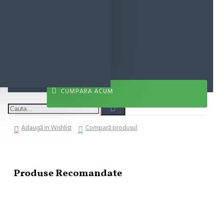
19,15 lei
ADAUGĂ ÎN COŞ
CUMPARA ACUM
Adaugă in Wishlist
Compară produsul
Produse Recomandate