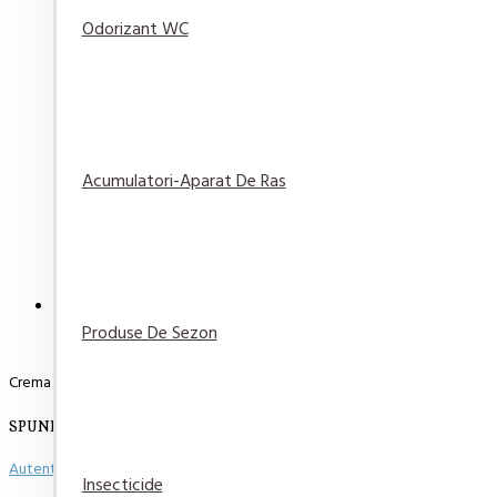
Odorizant WC
Detergent automat Dero Levantica si Iasomie 2in1, 1
22,90 lei
Acumulatori-Aparat De Ras
Adaugă
Adaugă in
Compară
în Coş
Wishlist
produsul
DESCRIERE
RECENZII
PLATA SI LIVRARE
Produse De Sezon
Crema Curatat Cif Cream Pink 250 ml
SPUNE-ŢI OPINIA
Autentifică-te
sau
Înregistrează un cont nou
pentru a putea scie o opinie
Insecticide