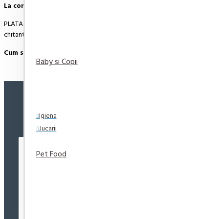
La comenzi peste 500 de lei, transportul este GRATUIT.
PLATA ONLINE CU CARDUL SAU NUMERAR LA LIVRARE (RAMBURS). Plata comenzii 
chitanta aferenta incasarii.
Cum se face livrarea produselor:
Baby si Copii
Livrarea comenzii la adresa indicata de dvs. si este asigurata de compania
de luni pana vineri. In cazul in care comanda a fost facuta dupa ora 12:00
Exista totusi posibilitatea, destul de rar, sa nu reusim sa iti trimitem produs
VIZUALIZATE RECENT
CELE MAI VIZUALIZATE
de livrare, in functie de urgenta ta
Igiena
Jucarii
In cazul aparitiei unor intarzieri, vei fi instiintat prin email.
Produsele sunt livrate la adresa specificata de tine ca adresa de livrare in
Pet Food
Crema Curatat Cif Cream Pink 500 ml