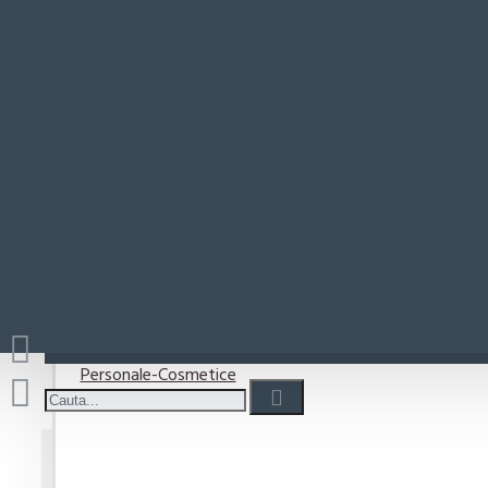
Paste-Sos Paste
Rio Mare
Coșul este gol!
Detergenti
Detergent capsule
Detergent lichid
Detergenti pudra
Detergenti Vase
Personale-Cosmetice
Crema Curatat Cif Cream P