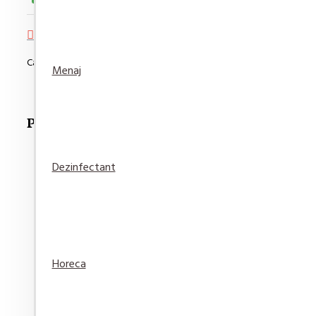
Adaugă in Wishlist
Compară produsul
Cantitate minimă de comandat pentru acest produs este de 6
Menaj
Produse Recomandate
Dezinfectant
Fixativ Taft Power Koffein Mega Strong 250ml
18,35 lei
Horeca
Adaugă
Adaugă in
Compară
în Coş
Wishlist
produsul