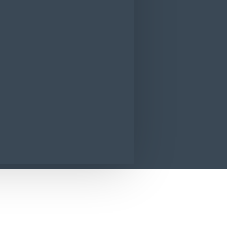
Crema Curatat Cif Cream Pink 500 ml
CONTACT
SUNA ACUM
SOLICITA INFORMATII
ink 500 ml