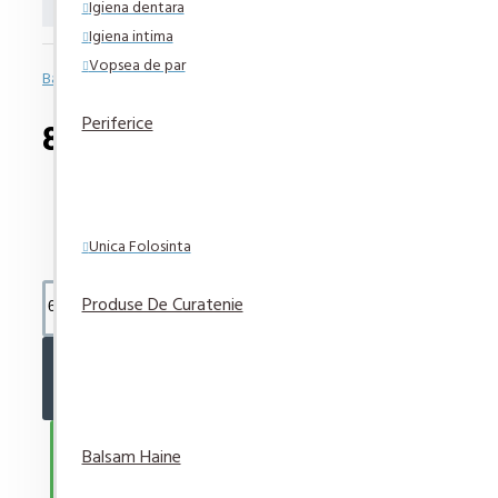
Igiena dentara
Igiena intima
Vopsea de par
Bazată pe 0 note.
-
Spune-ţi opinia
Periferice
8,85 lei
Unica Folosinta
Produse De Curatenie
ADAUGĂ ÎN COŞ
CUMPARA ACUM
Balsam Haine